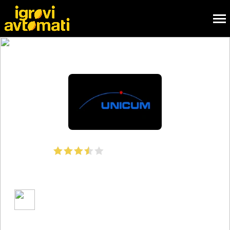
Рейтинг:
Unicum Gaming