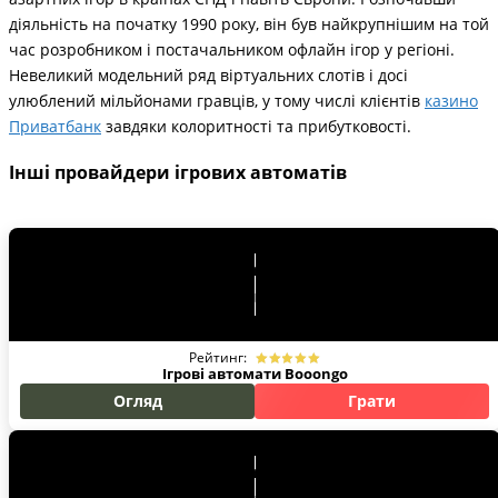
діяльність на початку 1990 року, він був найкрупнішим на той
час розробником і постачальником офлайн ігор у регіоні.
Невеликий модельний ряд віртуальних слотів і досі
улюблений мільйонами гравців, у тому числі клієнтів
казино
Приватбанк
завдяки колоритності та прибутковості.
Інші провайдери ігрових автоматів
Рейтинг:
Ігрові автомати Booongo
Огляд
Грати