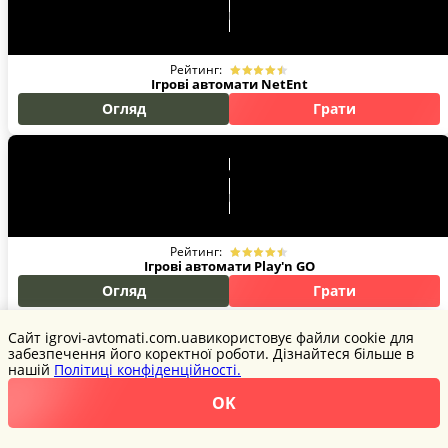
Рейтинг:
Ігрові автомати NetEnt
Огляд
Грати
Рейтинг:
Ігрові автомати Play'n GO
Огляд
Грати
Сайт igrovi-avtomati.com.uaвикористовує файли cookie для
забезпечення його коректної роботи. Дізнайтеся більше в
нашій
Політиці конфіденційності.
OK
Рейтинг:
Ігрові автомати Quickspin