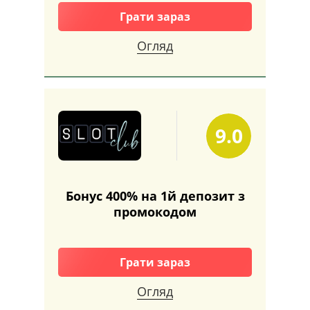
Грати зараз
Огляд
9.0
Бонус 400% на 1й депозит з
промокодом
Грати зараз
Огляд