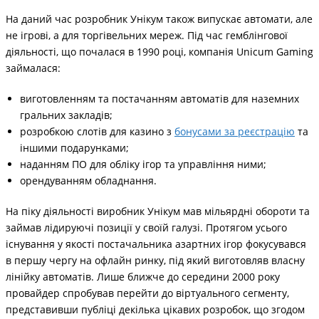
бонус
На даний час розробник Унікум також випускає автомати, але
не ігрові, а для торгівельних мереж. Під час гемблінгової
50 FS в слоті Crazy
діяльності, що почалася в 1990 році, компанія Unicum Gaming
Monkey за деп від 300
займалася:
грн
виготовленням та постачанням автоматів для наземних
AVTMT100R
гральних закладів;
розробкою слотів для казино з
бонусами за реєстрацію
та
іншими подарунками;
Забрати бонус
наданням ПО для обліку ігор та управління ними;
орендуванням обладнання.
Більше не показувати
На піку діяльності виробник Унікум мав мільярдні обороти та
займав лідируючі позиції у своїй галузі. Протягом усього
існування у якості постачальника азартних ігор фокусувався
в першу чергу на офлайн ринку, під який виготовляв власну
лінійку автоматів. Лише ближче до середини 2000 року
провайдер спробував перейти до віртуального сегменту,
представивши публіці декілька цікавих розробок, що згодом