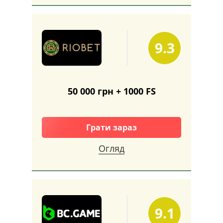
9.3
50 000 грн + 1000 FS
Грати зараз
Огляд
9.1