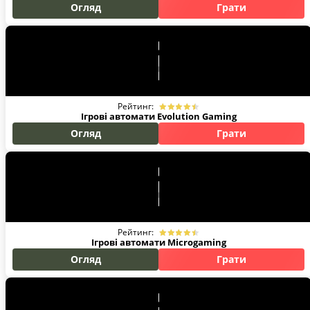
Огляд
Грати
Рейтинг:
Ігрові автомати Evolution Gaming
Огляд
Грати
Рейтинг:
Ігрові автомати Microgaming
Огляд
Грати