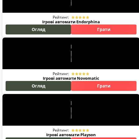
Рейтинг:
Ігрові автомати Endorphina
Огляд
Грати
Рейтинг:
Ігрові автомати Novomatic
Огляд
Грати
Рейтинг:
Ігрові автомати Playson