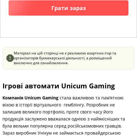
Грати зараз
Матеріал на цій сторінці не є рекламою азартних ігор та
організаторів букмекерської діяльності, а розміщений
виключно для ознайомлення.
Ігрові автомати Unicum Gaming
Компанія Unicum Gaming
стала важливою та пам’ятною
віхою в історії віртуального гемблінгу. Розробник не
залишив великого портфоліо, проте свого часу його
продукція заслужено вважалася однією з найякісніших та
була вельми популярна серед російськомовних гравців.
Зараз виробник Унікум не займається провайдерською