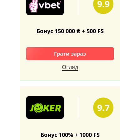
9.9
Бонус 150 000 ₴ + 500 FS
Грати зараз
Огляд
9.7
Бонус 100% + 1000 FS