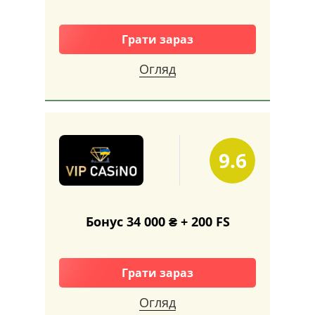
Грати зараз
Огляд
9.6
Бонус 34 000 ₴ + 200 FS
Грати зараз
Огляд