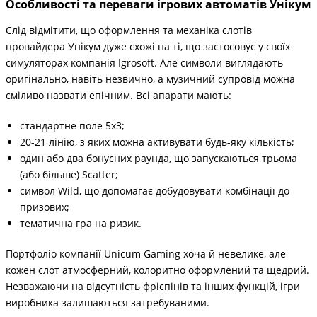
Особливості та переваги ігрових автоматів Унікум
Слід відмітити, що оформлення та механіка слотів
провайдера Унікум дуже схожі на ті, що застосовує у своїх
симуляторах компанія Igrosoft. Але символи виглядають
оригінально, навіть незвично, а музичний супровід можна
сміливо назвати епічним. Всі апарати мають:
стандартне поле 5х3;
20-21 лінію, з яких можна активувати будь-яку кількість;
один або два бонусних раунда, що запускаються трьома
(або більше) Scatter;
символ Wild, що допомагає добудовувати комбінації до
призових;
тематична гра на ризик.
Портфоліо компанії Unicum Gaming хоча й невелике, але
кожен слот атмосферний, колоритно оформлений та щедрий.
Незважаючи на відсутність фріспінів та інших функцій, ігри
виробника залишаються затребуваними.