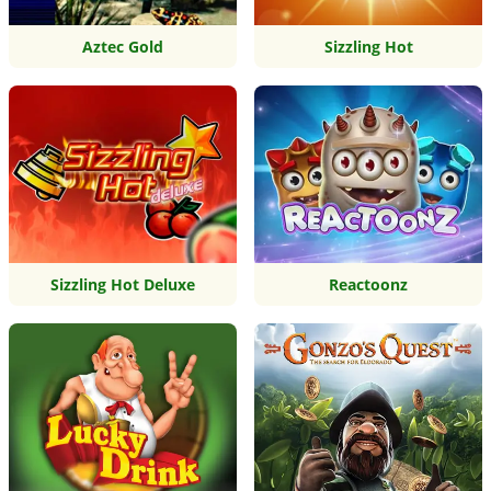
Aztec Gold
Sizzling Hot
Sizzling Hot Deluxe
Reactoonz