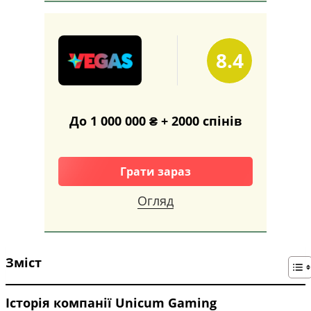
8.4
До 1 000 000 ₴ + 2000 спінів
Грати зараз
Огляд
Зміст
Особливий
Історія компанії Unicum Gaming