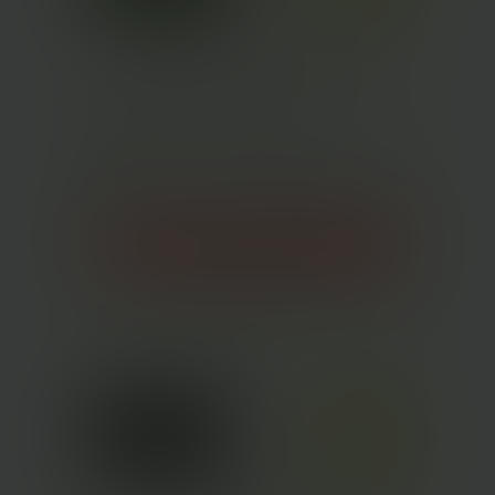
Бонус 100% + 1000 FS
Промокод
AVTOMATI
Грати зараз
Огляд
9.6