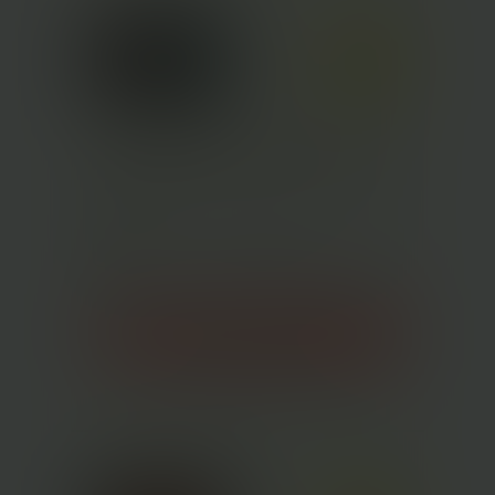
8.4
До 1 000 000 ₴ + 2000 спінів
Промокод
IABON
Грати зараз
Огляд