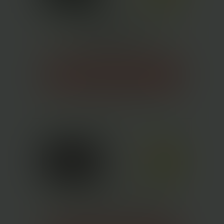
До 1000% на перші 5
депозитів
Грати зараз
Огляд
7.7
Бонус 10 000 ₴ + 300 FS