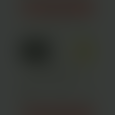
Грати зараз
Огляд
8.7
250 000 ₴ + 500 FS
Промокод
IABET