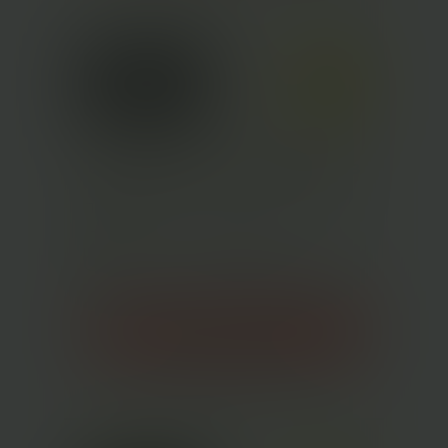
7.0
Бонус 65 689 ₴ + 150 фріспінів
Промокод
IGROVI50
Грати зараз
Огляд