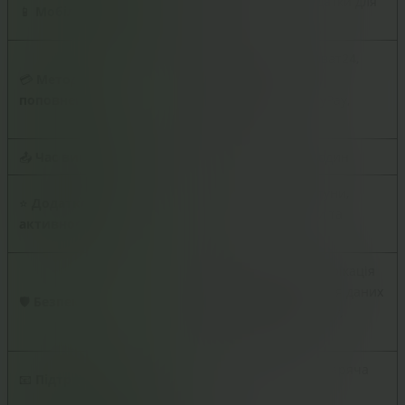
Адаптивний сайт, додатки для
📱
Мобільна версія
Android та iOS
Visa, MasterCard, Приват24,
💳
Методи
Google Pay, Apple Pay,
поповнення
термінали City24, EasyPay,
криптовалюти
📤
Час виплат
Від 15 хвилин до 48 годин
Рівні VIP, Колесо Фортуни,
⭐
Додаткові
щоденні місії, турніри та
активності
лотереї
SSL-шифрування, верифікація
профілю, підтвердження даних
🛡️
Безпека
гравця (номер телефону,
електронна пошта)
24/7 через чат, email, гаряча
📧
Підтримка
лінія