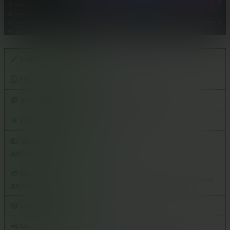
🔗 Сайт казино
https://cosmobet.ua/
🗓️ Рік відкриття
2024
🎁 Вітальний бонус
450 000 UAH + 850 FS
📄 Легальність
Ліцензія КРАІЛ
💵 Мінімальний
100 UAH
депозит
💳 Методи
Apple Pay, VISA, Mastercard, GPay
депозиту
🎲 Live-казино
Є
📲 Мобільний