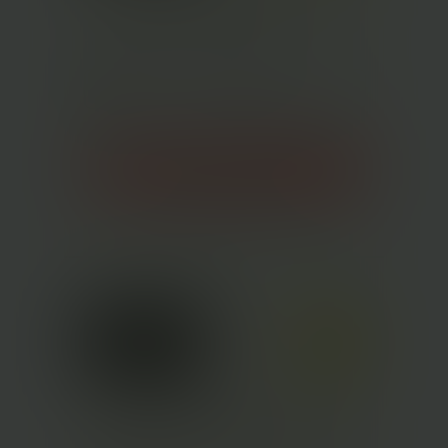
Бонус 150% + 50 FS
Промокод
IAGGBON
Грати зараз
Огляд
9.5
Бонус 500 000 ₴ + 500 FS