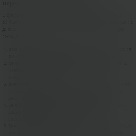
Переваги гри в казино онлайн
В сучасному світі онлайн казино за популярністю давно
обійшли наземні клуби чи зали з ігровими автоматами. Це не
дивно. Українські онлайн казино надзвичайно зручні для
гравців, адже:
Вам не потрібно нікуди йти.
Гемблер може розважатися
в онлайн казино, не встаючи з улюбленого крісла.
Онлайн казино завжди поруч.
Зіграти в ньому можна,
навіть у нічний час чи якщо ви живете в сільській
місцевості.
Величезний вибір розваг.
Українські ігрові сайти нічим
не обмежені в кількості ігор, які можуть розмістити. Їх
асортимент розваг може доходити до 10 000 ігор!
Онлайн казино дарують щедрі бонуси.
Завдяки чому
завжди можна зіграти безкоштовно, але вивести
справжній виграш!
Грати в онлайн-казино безпечніше
. Онлайн транзакції
проводяться за зашифрованими протоколами. Тоді як