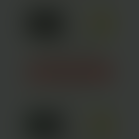
9.3
50 000 грн + 1000 FS
Грати зараз
Огляд
9.1