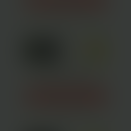
Грати зараз
Огляд
8.6
Бонус 300% + 500 FS
Грати зараз
Огляд