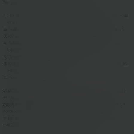
Складаючи рейтинг казино онлайн, ми врахували:
Чи працює заклад для українців, дає можливість грати на
гривні.
Наявність ліцензії казино, репутацію та відгуки гравців.
Кількість та різноманіття азартних ігор на сайті.
Фінансову систему закладу, зручність поповнення та
виплат.
Наявність щедрих бонусів та акцій.
Комфортність грального сайту, наявність мобільної версії
чи додатків.
Роботу служби підтримки
Оскільки ми особисто спробували
грати в гральні автомати
на гроші
в кожному з цих онлайн казино – рейтинг
відображає реальну ситуацію на гральному ринку. Тому ви
можете одразу вибирати з топу найкращі сайти, не
витрачаючи власний час на відсіювання другорядних
закладів.