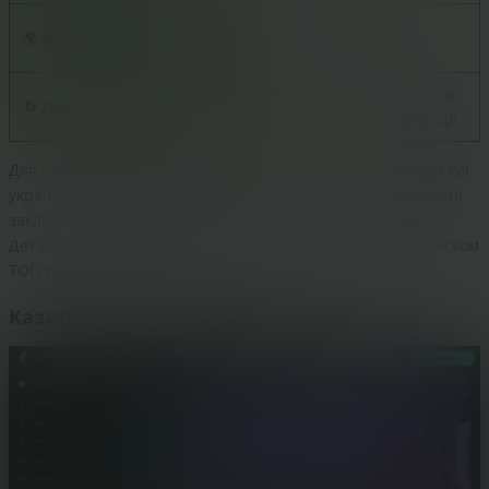
Українська, англійська,
🌍
Мови інтерфейсу
російська
Можливість спробувати грати
🔄
Демо-режим
безкоштовно та без реєстрації
Для створення цього рейтингу, ми особисто переглянули всі
українські казино. Та відібрали серед них найкращі гральні
заклади за головними критеріями, які цікавлять гравців.
Детальніше про ці критерії ви можете прочитати під списком
ТОП казино України 2025.
Казино Космобет (Cosmobet)