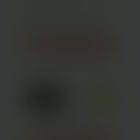
Промокод
IABON
Грати зараз
Огляд
9.4
50 000 грн + 100 FS