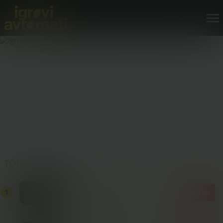
Рейтинг кращих онлайн казино
України 2025
Сьогодні для українських гемблерів працює кілька десятків
казіно онлайн в Україні. Не загубитися в такому різноманітті
гравцям допомагають рейтинги гральних закладів. Вони
дозволяють дізнатися інформацію про кращі казино України,
Читати докладніше
характеристики, плюси та мінуси кожного закладу.
ТОП-3 онлайн казино
Рейтинг:
Грати
1
Бонус 83 000 ₴ + 1450 FS