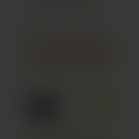
промокодом
Промокод
SCBON
Грати зараз
Огляд
8.9
250% + 275 FS