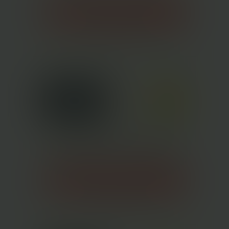
Грати зараз
Огляд
9.4
Бонус 100₴ за реєстрацію
Грати зараз
Огляд