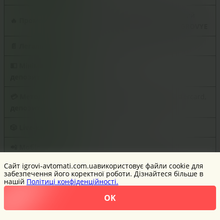
Гарантовані 400% на перший
🔥 Промокод 🔥
депозит з
промокодом IGROVYE
📄 Легальність
Ліцензія КРАІЛ
💵 Мінімальний
100 UAH
депозит
💳 Методи
GPay, Apple Pay, VISA, Mastercard,
депозиту
EasyPay, Сity24
🎲 Live-казино
Є
📲 Мобільний
Наявний для Android та iOS
додаток
Сайт igrovi-avtomati.com.uaвикористовує файли cookie для
забезпечення його коректної роботи. Дізнайтеся більше в
Українське казино онлайн, яке швидко набуло популярності
нашій
Політиці конфіденційності.
завдяки виплатам та широкій рекламі. Pin-Up Casino працює
OK
з 2021 року. Отримало ліцензію КРАІЛ №147 від 09.04.21.