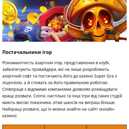
Постачальники ігор
Різноманітність азартних ігор, представлених в клубі,
забезпечують провайдери, які не лише розробляють
азартний софт та постачають його до казино Super Gra з
ліцензією, а й стежать за його правильною роботою.
Співпраця з відомими компаніями дозволяє розміщувати
кращі розваги. Слоти, настільні та інші ігри від таких студій
мають високі показники, отже шансів на виграш більше.
Найкращі розваги, що їх можна знайти на сайті онлайн-
казино: