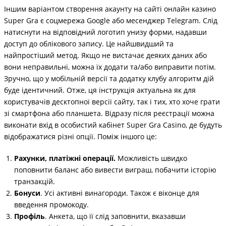
Іншим варіантом створення акаунту на сайті онлайн казино
Super Gra є соцмережа Google або месенджер Telegram. Слід
натиснути на відповідний логотип унизу форми, надавши
доступ до облікового запису. Це найшвидший та
найпростіший метод. Якщо не вистачає деяких даних або
вони неправильні, можна їх додати та/або виправити потім.
Зручно, що у мобільній версії та додатку клубу алгоритм дій
буде ідентичний. Отже, ця інструкція актуальна як для
користувачів десктопної версії сайту, так і тих, хто хоче грати
зі смартфона або планшета. Відразу після реєстрації можна
виконати вхід в особистий кабінет Super Gra Casino, де будуть
відображатися різні опції. Поміж іншого це:
Рахунки, платіжні операції.
Можливість швидко
поповнити баланс або вивести виграш, побачити історію
транзакцій.
Бонуси
. Усі активні винагороди. Також є віконце для
введення промокоду.
Профіль
. Анкета, що її слід заповнити, вказавши