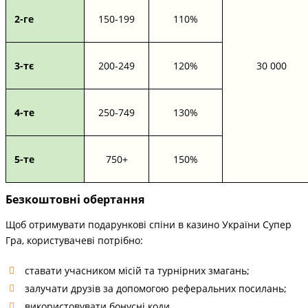
2-ге
150-199
110%
3-тє
200-249
120%
30 000
4-те
250-749
130%
5-те
750+
150%
Безкоштовні обертання
Щоб отримувати подарункові спіни в казино України Супер
Гра, користувачеві потрібно:
ставати учасником місій та турнірних змагань;
залучати друзів за допомогою реферальних посилань;
використовувати бонусні коди.