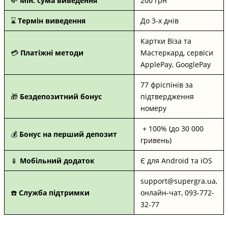
💸
Мін. сума виведення
200 грн
⌛
Термін виведення
До 3-х днів
Картки Віза та
💳
Платіжні методи
Мастеркард, сервіси
ApplePay, GooglePay
77 фріспінів за
🎁
Бездепозитний бонус
підтвердження
номеру
+ 100% (до 30 000
💰
Бонус на перший депозит
гривень)
📱
Мобільний додаток
Є для Android та iOS
support@supergra.ua,
☎️
Служба підтримки
онлайн-чат, 093-772-
32-77