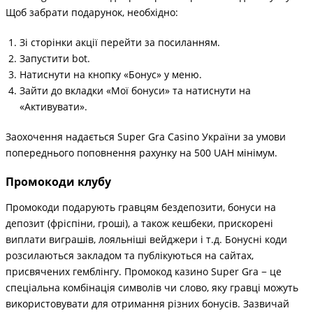
Щоб забрати подарунок, необхідно:
Зі сторінки акції перейти за посиланням.
Запустити bot.
Натиснути на кнопку «Бонус» у меню.
Зайти до вкладки «Мої бонуси» та натиснути на
«Активувати».
Заохочення надається Super Gra Casino України за умови
попереднього поповнення рахунку на 500 UAH мінімум.
Промокоди клубу
Промокоди подарують гравцям бездепозити, бонуси на
депозит (фріспіни, гроші), а також кешбеки, прискорені
виплати виграшів, лояльніші вейджери і т.д. Бонусні коди
розсилаються закладом та публікуються на сайтах,
присвячених гемблінгу. Промокод казино Super Gra − це
спеціальна комбінація символів чи слово, яку гравці можуть
використовувати для отримання різних бонусів. Зазвичай