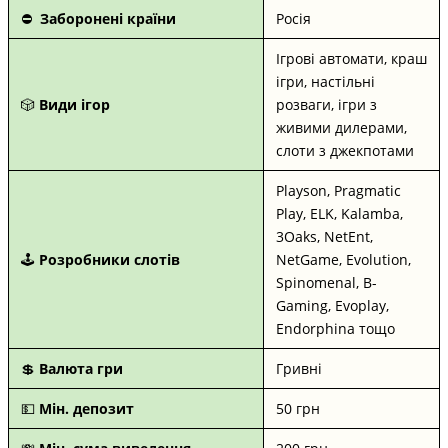
⛔
Заборонені країни
Росія
Ігрові автомати, краш
ігри, настільні
🎲
Види ігор
розваги, ігри з
живими дилерами,
слоти з джекпотами
Playson, Pragmatic
Play, ELK, Kalamba,
3Oaks, NetEnt,
🕹️
Розробники слотів
NetGame, Evolution,
Spinomenal, B-
Gaming, Evoplay,
Endorphina тощо
💲
Валюта гри
Гривні
💵
Мін. депозит
50 грн