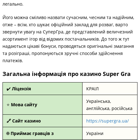
легально.
Його можна сміливо назвати сучасним, чесним та надійним,
отже – всім, хто шукає офіційний заклад для розваг, варто
звернути увагу на СуперГра, де представлений величезний
асортимент ігор від відомих постачальників. До того ж тут
надаються цікаві бонуси, проводяться оригінальні змагання
та розіграші, пропонуються зручні способи здійснення
платежів.
Загальна інформація про казино Super Gra
✔️
Ліцензія
КРАІЛ
Українська,
⭐️
Мова сайту
англійська, російська
🔗 Сайт казино
https://supergra.ua/
🌐
Приймає гравців з
України