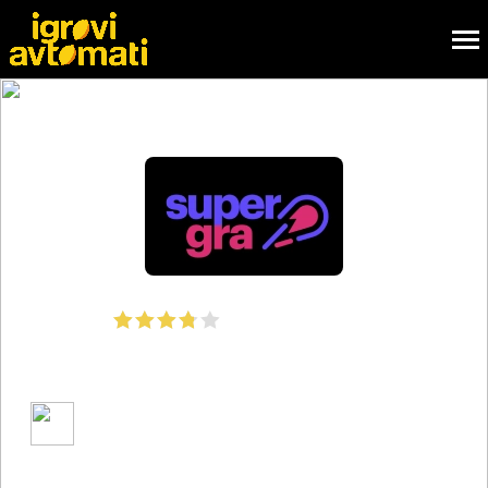
Рейтинг:
Super Gra
Бонус 150 000 ₴