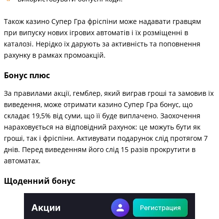
Також казино Супер Гра фріспіни може надавати гравцям
при випуску нових ігрових автоматів і їх розміщенні в
каталозі. Нерідко їх дарують за активність та поповнення
рахунку в рамках промоакцій.
Бонус плюс
За правилами акції, гемблер, який виграв гроші та замовив їх
виведення, може отримати казино Супер Гра бонус, що
складає 19,5% від суми, що її буде виплачено. Заохочення
нараховується на відповідний рахунок: це можуть бути як
гроші, так і фріспіни. Активувати подарунок слід протягом 7
днів. Перед виведенням його слід 15 разів прокрутити в
автоматах.
Щоденний бонус