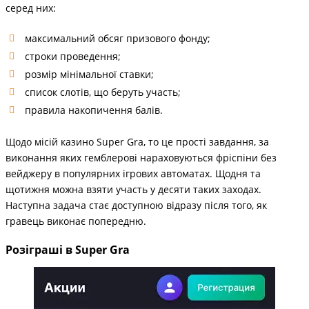
серед них:
максимальний обсяг призового фонду;
строки проведення;
розмір мінімальної ставки;
список слотів, що беруть участь;
правила накопичення балів.
Щодо місій казино Super Gra, то це прості завдання, за
виконання яких гемблерові нараховуються фріспіни без
вейджеру в популярних ігрових автоматах. Щодня та
щотижня можна взяти участь у десяти таких заходах.
Наступна задача стає доступною відразу після того, як
гравець виконає попередню.
Розіграші в Super Gra