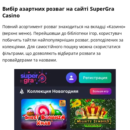
Вибір азартних розваг на сайті SuperGra
Casino
Повний асортимент розваг знаходиться на вкладці «Казино»
(верхнє меню). Перейшовши до бібліотеки ігор, користувач
побачить тайтли найпопулярніших розваг, розподілених за
колекціями. Для самостійного пошуку можна скористатися
фільтрами, що дозволяють відбирати розваги за
провайдерами та назвами.