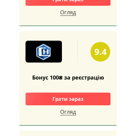
Огляд
9.4
Бонус 100₴ за реєстрацію
Грати зараз
Огляд