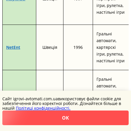
ігри, рулетка,
настільні ігри
Гральні
автомати,
NetEnt
Швеція
1996
картярскі
ігри, рулетка,
настільні ігри
Гральні
автомати,
Playson
Мальта
2012
картярскі
Сайт igrovi-avtomati.com.uaвикористовує файли cookie для
ігри, настільні
забезпечення його коректної роботи. Дізнайтеся більше в
ігри
нашій
Політиці конфіденційності.
OK
Лайв ігри:
баккара,