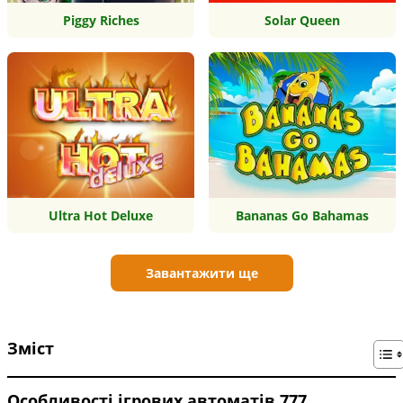
Piggy Riches
Solar Queen
Ultra Hot Deluxe
Bananas Go Bahamas
Завантажити ще
Зміст
Особливості ігрових автоматів 777