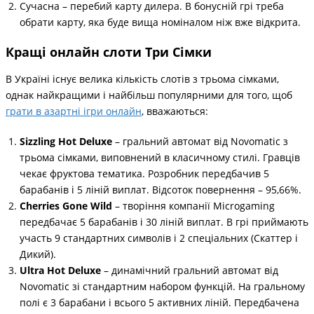
Сучасна – перебий карту дилера. В бонусній грі треба
обрати карту, яка буде вища номіналом ніж вже відкрита.
Кращі онлайн слоти Три Сімки
В Україні існує велика кількість слотів з трьома сімками,
однак найкращими і найбільш популярними для того, щоб
грати в азартні ігри онлайн
, вважаються:
Sizzling Hot Deluxe
– гральний автомат від Novomatic з
трьома сімками, виповнений в класичному стилі. Гравців
чекає фруктова тематика. Розробник передбачив 5
барабанів і 5 ліній виплат. Відсоток повернення – 95,66%.
Cherries Gone Wild
– творіння компанії Microgaming
передбачає 5 барабанів і 30 ліній виплат. В грі приймають
участь 9 стандартних символів і 2 спеціальних (Скаттер і
Дикий).
Ultra Hot Deluxe
– динамічний гральний автомат від
Novomatic зі стандартним набором функцій. На гральному
полі є 3 барабани і всього 5 активних ліній. Передбачена