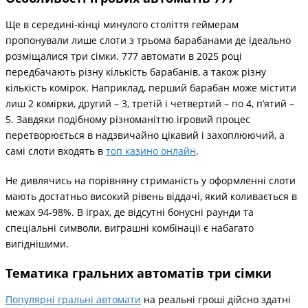
Ще в середині-кінці минулого століття геймерам
пропонували лише слоти з трьома барабанами де ідеально
розміщалися три сімки. 777 автомати в 2025 році
передбачають різну кількість барабанів, а також різну
кількість комірок. Наприклад, перший барабан може містити
лиш 2 комірки, другий – 3, третій і четвертий – по 4, п’ятий –
5. Завдяки подібному різноманіттю ігровий процес
перетворюється в надзвичайно цікавий і захоплюючий, а
самі слоти входять в
топ казино онлайн
.
Не дивлячись на порівняну стриманість у оформленні слоти
мають достатньо високий рівень віддачі, який коливається в
межах 94-98%. В іграх, де відсутні бонусні раунди та
спеціальні символи, виграшні комбінації є набагато
вигіднішими.
Тематика гральних автоматів три сімки
Популярні гральні автомати
на реальні гроші дійсно здатні