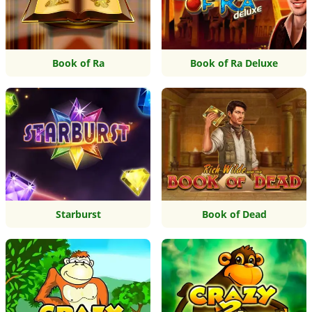
Book of Ra
Book of Ra Deluxe
Starburst
Book of Dead