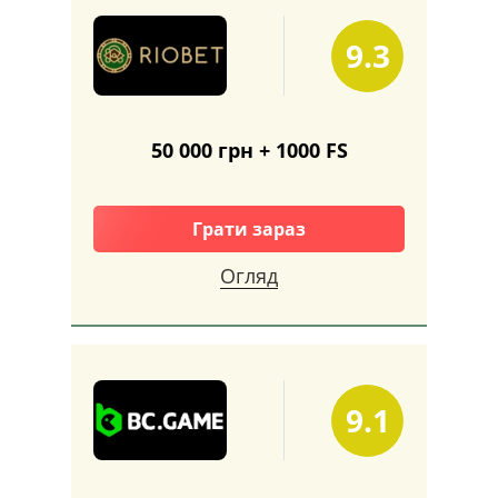
9.3
50 000 грн + 1000 FS
Грати зараз
Огляд
9.1