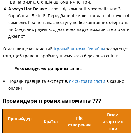
гра на ризик. Є опція автоматичної гри.
Always Hot Deluxe
– слот від компанії Novomatic має 3
барабани і 5 ліній. Передбачені лише стандартні фруктові
символи. Гра не надає доступу до безкоштовних обертань
чи бонусних раундів, однак вона дарує можливість зірвати
джекпот.
Кожен вищезазначений
ігровий автомат України
заслуговує
того, щоб гравець зробив у ньому хоча б декілька спінів.
Рекомендуємо до прочитання:
Поради гравців та експертів,
як обіграти слоти
в казино
онлайн
Провайдери ігрових автоматів 777
Види
Рік
Провайдер
Країна
азартних
створення
ігор