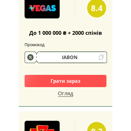
8.4
До 1 000 000 ₴ + 2000 спінів
Промокод
IABON
Грати зараз
Огляд