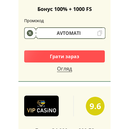
Бонус 100% + 1000 FS
Промокод
AVTOMATI
Грати зараз
Огляд
9.6