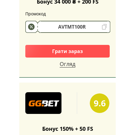
Бонус 34 000 ₴ + 200 FS
Промокод
AVTMT100R
Грати зараз
Огляд
9.6
Бонус 150% + 50 FS