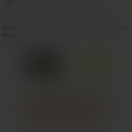
організаторів букмекерської діяльності, а розміщений
виключно для ознайомлення.
Кращі казино для гри в автомат
Sizzling Hot
Deluxe
9.9
Бонус 83 000 ₴ + 1450 FS
Грати зараз
Огляд