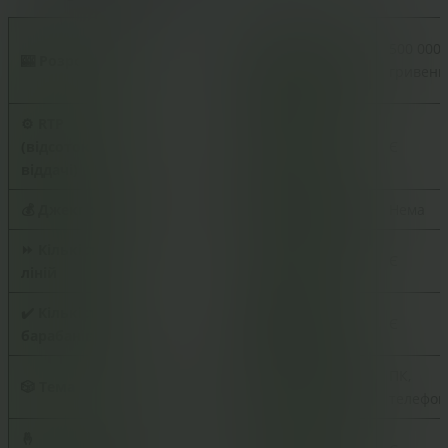
🔥
500 000
🎰 Розробник
Novomatic
Максимальний
гривень
виграш
⚙️ RTP
⭐️ Скаттер
(відсоток
95,66%
Є
символ
віддачі)
💰 Джекпот
Нема
🤟 Wild символ
Нема
⏩ Кількість
5
🔄 Авто гра
Є
ліній
✔️ Кількість
2️⃣ Гра на
5
Є
барабанів
подвоєння
✕
Фруктова
ПК,
🎲 Тема
📱 Платформи
класика
телефон
🤞