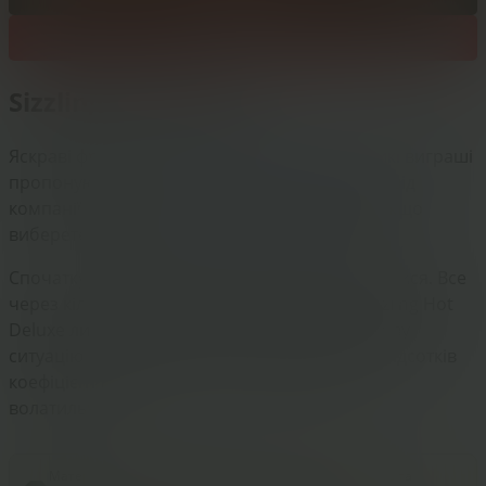
Грати зараз
Sizzling Hot Deluxe
Яскраві фрукти, сімки, легкі завдання та великі виграші
пропонують юзерам
ігрові автомати онлайн
від
компанії Novomatic. Саме це ви отримаєте, якщо
виберете азартний софт Sizzling Hot Deluxe.
Спочатку геймери можуть суттєво розчаруватися. Все
через кількість платіжних ліній, яких у грі Sizzling Hot
Deluxe лише п’ять фіксованих. Проте фінансову
ситуацію дозволяють суттєво покращити 96 відсотків
коефіцієнт повернення та середня і висока
волатильності.
Матеріал на цій сторінці не є рекламою азартних ігор та