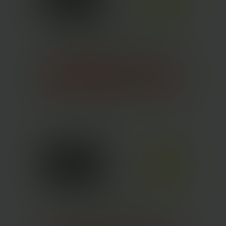
Бонус 500 000 ₴ + 500 FS
Грати зараз
Огляд
9.4
50 000 грн + 100 FS