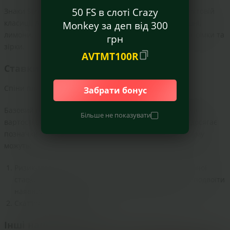
50 FS в слоті Crazy
Знаки Sizzling Hot Deluxe повністю відповідають фруктовій
класиці. А саме, на барабанах клієнти побачать: вишні,
Monkey за деп від 300
лимони, апельсини, сливи, виноград, кавуни, а також сімки та
грн
зірки.
AVTMT100R
Ставки і виплати
Спіни платні – від 5 до 500 кредитів.
Забрати бонус
Базовий виграш залежить від отриманої комбінації та
Більше не показувати
вартості запуску барабанів. Максимально показник досягає
позначки в 500 000 гривень. Значно збільшити цю суму
можуть:
Ризик-гра. Стає доступною після кожної спрацьованої
ставки. Вгадуючи кольори карт, клієнт має шанси подвоїти
наявний виграш.
Скаттер. Гарантує х10 множник та 10 фріспінів.
Інші наші автомати