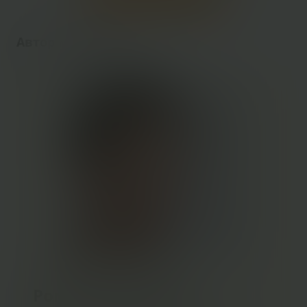
Автор матеріалу
Роман Бондаренко