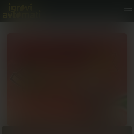
Демо Гра