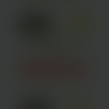
9.9
Бонус 100 000 ₴ + Колесо
Фортуни
Грати зараз
Огляд