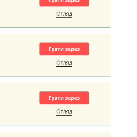
Грати зараз
Огляд
Грати зараз
Огляд
Грати зараз
Огляд