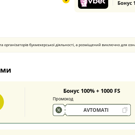
Бонус 1
 та організаторів букмекерської діяльності, а розміщений виключно для о
ами
Бонус 100% + 1000 FS
Промокод
7
AVTOMATI