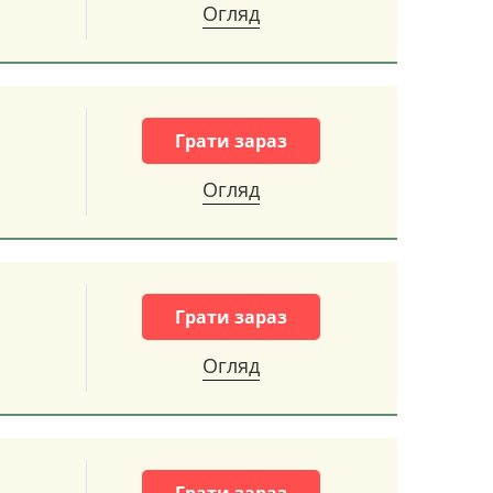
Огляд
Грати зараз
Огляд
Грати зараз
Огляд