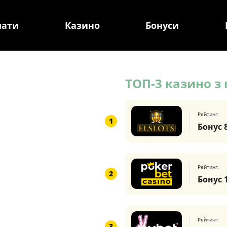
мати
Казино
Бонуси
ТОП-3 казино 
мати
Рейтинг:
1
Бонус 8
д азартних
Рейтинг:
ральні
2
Бонус 
ани, а також
играш, що в
. Грати в
роші.
Рейтинг:
3