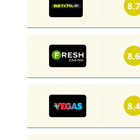
8.
8.
8.