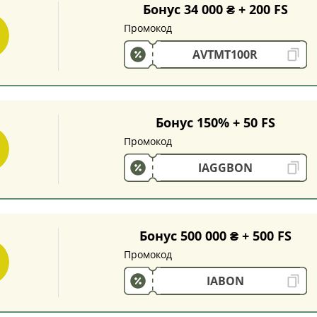
Бонус 34 000 ₴ + 200 FS
Промокод
6
AVTMT100R
Бонус 150% + 50 FS
Промокод
6
IAGGBON
Бонус 500 000 ₴ + 500 FS
Промокод
5
IABON