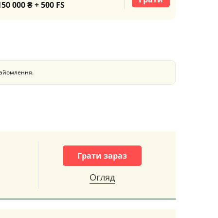
50 000 ₴ + 500 FS
знайомлення.
Грати зараз
Огляд