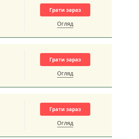
Грати зараз
Огляд
Грати зараз
Огляд
Грати зараз
Огляд