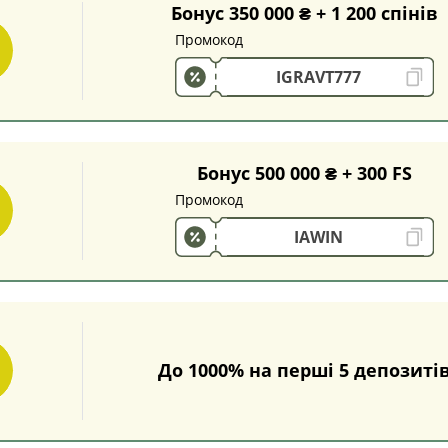
Бонус 350 000 ₴ + 1 200 спінів
Промокод
3
IGRAVT777
Бонус 500 000 ₴ + 300 FS
Промокод
2
IAWIN
9
До 1000% на перші 5 депозиті