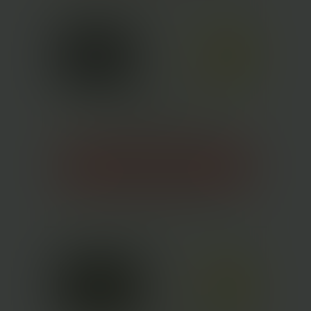
8.9
250% + 275 FS
Грати зараз
Огляд
8.9