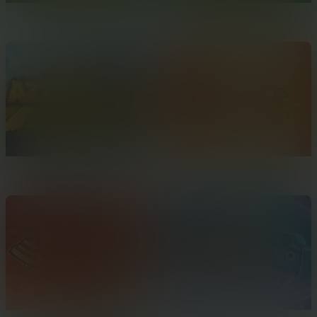
Crazy Monkey
Crazy Monkey 2
Aztec Gold
Sizzling Hot