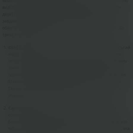
Враховуючи різноманіть ігрових автоматів Booongo, складно
виділити найкращі, адже кожна гра цікава по-своєму. Але
деякі симулятори користуються підвищеним попитом
завдяки нестандартному геймплею, безкоштовним
обертанням, бонусним міні-раундам ті іншим функціям. До
таких моделей відносяться:
Gold Express.
У грі йдеться про знаменитий пасажирський
поїзд Східний Експрес, що був популярним у Європі на
початку ХХ сторіччя. Апарат має поле 5х4 та 20 призових
ліній. Особлива риса − декілька бонусних раундів, в
одному з яких можна виграти один з чотирьох джекпотів.
Максимальний приз має множник х2000. Три символи
Скатер активує вісім фріспінів з мультиплікаторами та
іншими оригінальними можливостями.
Candy Boom.
Гра напевно сподобається любителям
солодощів. Вона має поле 6×5 та механіку каскадних
барабанів. Функціонал представлений 10 фріспінами, що
можуть перезавантажуватися, а також опцією покупки, яка