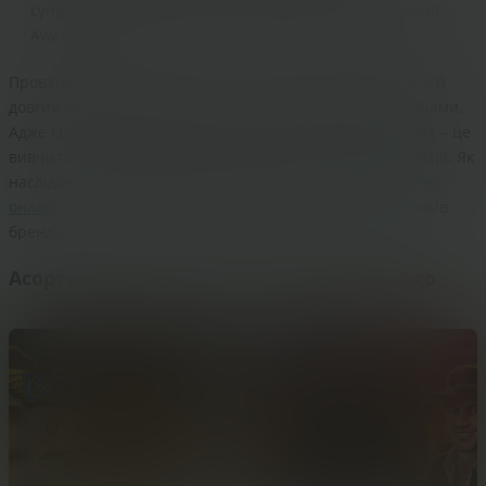
супровід ігор» на церемонії Development Development
Awards.
Провайдер Booongo здатен не лише залучати гравців, а й
довгий час утримувати їх увагу захоплюючими розробками.
Адже кращий спосіб створити приголомшливий продукт – це
вивчити вашу аудиторію та додати до ігор сучасні функції. Як
наслідок, слоти розробника можна зустріти в
ТОП казино
онлайн
, що пояснюється великою кількістю прихильників
бренда.
Асортимент гральних автоматів Booongo