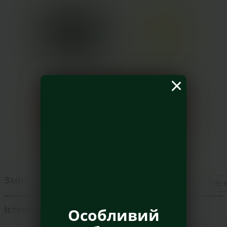
8.4
До 1 000 000 ₴ + 2000 спінів
Грати зараз
Огляд
Зміст
Історія компанії Бонго
Особливий