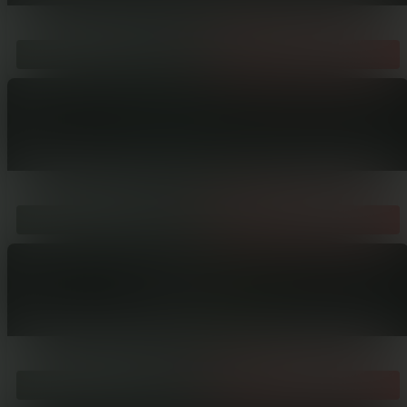
Рейтинг:
Ігрові автомати Evolution Gaming
Огляд
Грати
Рейтинг:
Ігрові автомати Microgaming
Огляд
Грати
Рейтинг:
Ігрові автомати NetEnt
Огляд
Грати