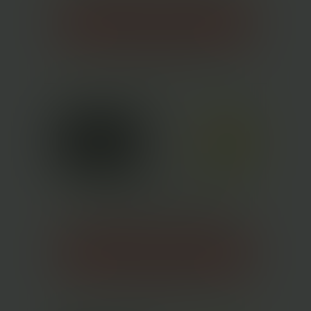
Грати зараз
Огляд
9.6
Бонус 34 000 ₴ + 200 FS
Грати зараз
Огляд