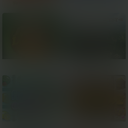
Sizzling Hot Deluxe
Reactoonz
Lucky Drink
Gonzo's Quest
Fruit Cocktail 2
Gnome