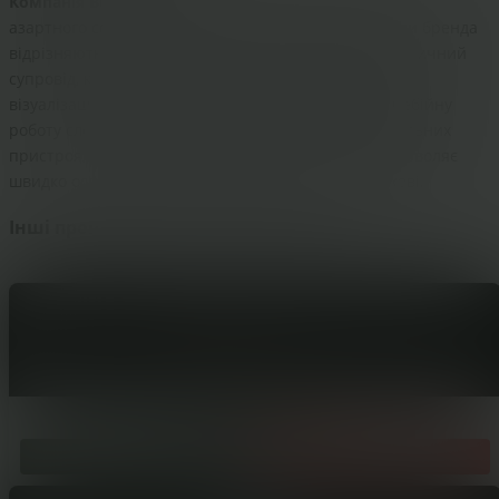
Компанія Booongo
– один з кращих постачальників
азартного софту в галузі онлайн гемблінгу. Продукти бренда
відрізняються один від одного, мають відмінний музичний
супровід, креативний функціонал та високоякісну
візуалізацію. Технологія HTML5 забезпечує безперебійну
роботу слотів на стаціонарних комп’ютерах та мобільних
пристроях. Зрозумілий багатомовний інтерфейс дозволяє
швидко освоїти гру навіть недосвідченому новачкові.
Інші провайдери ігрових автоматів
Рейтинг:
Ігрові автомати Endorphina
Огляд
Грати