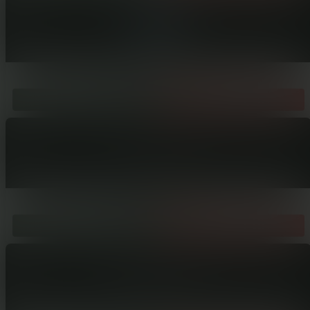
Рейтинг:
Ігрові автомати Novomatic
Огляд
Грати
Рейтинг:
Ігрові автомати Playson
Огляд
Грати