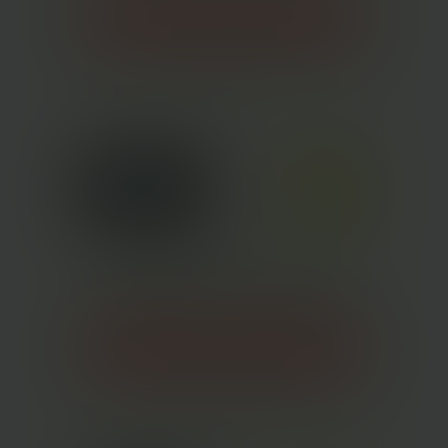
Грати зараз
Огляд
9.4
Бонус 100₴ за реєстрацію
Грати зараз
Огляд