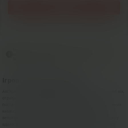
Грати зараз
Матеріал на цій сторінці не є рекламою азартних ігор та
організаторів букмекерської діяльності, а розміщений
виключно для ознайомлення.
Ігрові автомати Booongo
Австрійська
компанія Booongo
, незважаючи на молодий вік,
отримала репутацію перспективного та надійного
постачальника програмного забезпечення для віртуальних
казино. Незважаючи на складнощі інтеграції до
великомасштабної індустрії онлайн гемблінгу, провайдеру
вдалося швидко стати відомим та успішно конкурувати з