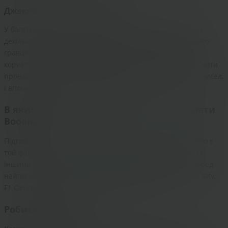
Джекпоти у слотах від Бонго
У багатьох симуляторах компанії Бонго передбачено по
декілька джекпотів, суми яких зростають у міру зроблених
гравцями ставок. Виграти суперприз може будь-який
користувач, однак це залежить виключно від везіння. Слоти
провайдера працюють на базі генератора випадкових чисел,
і вплинути на результат неможливо.
В яких казино розміщені гральні автомати
Booongo
Підтвердженням високої якості гральних автоматів Бонго є
той факт, що багато
казино з бездепозитним бонусом
та
іншими заохоченнями додають їх до своїх каталогів. Серед
найпопулярніших сайтів: 1xBet, Parimatch, Goxbet, Slots Sity,
F1 Casino, Play Fortuna, Slotoking, Elslots тощо.
Робимо висновки