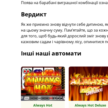
Поява на барабані виграшної комбінації означ
Вердикт
Як же приємно знову відчути себе дитиною, як
на цьому значну суму. Пам’ятайте, що за кожн
для того, щоб будь-який дорослий зміг знову 
казковим садам і чарівному лісу, опинитися п
Інші наші автомати
Always Hot
Always Hot Deluxe