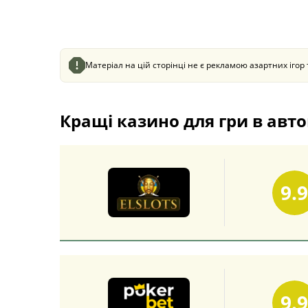
Матеріал на цій сторінці не є рекламою азартних ігор
Кращі казино для гри в авт
9.
9.