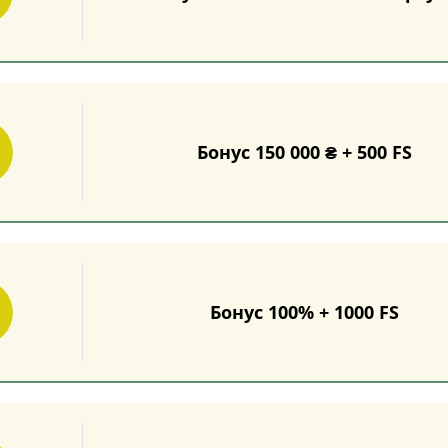
9
Бонус 150 000 ₴ + 500 FS
7
Бонус 100% + 1000 FS