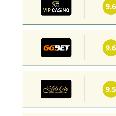
9.
9.
9.