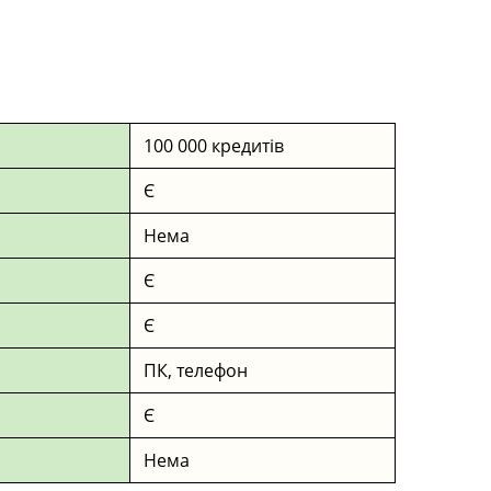
100 000 кредитів
Є
Нема
Є
Є
ПК, телефон
Є
Нема