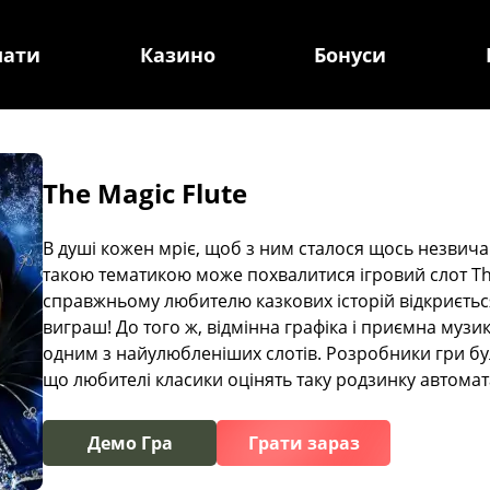
мати
Казино
Бонуси
The Magic Flute
В душі кожен мріє, щоб з ним сталося щось незвича
такою тематикою може похвалитися ігровий слот The
справжньому любителю казкових історій відкриєть
виграш! До того ж, відмінна графіка і приємна муз
одним з найулюбленіших слотів. Розробники гри бул
що любителі класики оцінять таку родзинку автомата
Демо Гра
Грати зараз