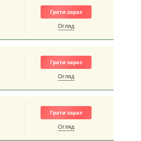
Грати зараз
Огляд
Грати зараз
Огляд
Грати зараз
Огляд