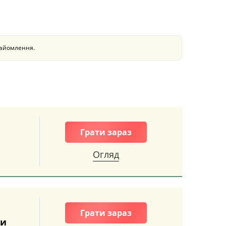
знайомлення.
Грати зараз
Огляд
✕
Грати зараз
ни