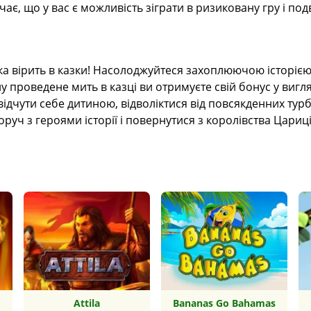
ає, що у вас є можливість зіграти в ризиковану гру і под
а вірить в казки! Насолоджуйтеся захоплюючою історією і
у проведене мить в казці ви отримуєте свій бонус у вигл
відчути себе дитиною, відволіктися від повсякденних ту
оруч з героями історії і повернутися з королівства Цариц
Attila
Bananas Go Bahamas