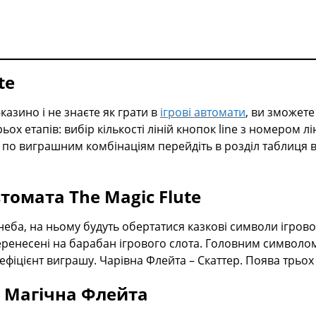
te
казино і не знаєте як грати в
ігрові автомати
, ви зможете
х етапів: вибір кількості ліній кнопок line з номером лін
 по виграшним комбінаціям перейдіть в розділ таблиця в
втомата The Magic Flute
неба, на ньому будуть обертатися казкові символи ігровог
ренесені на барабан ігрового слота. Головним символом
ефіцієнт виграшу. Чарівна Флейта – Скаттер. Поява трьох 
і Магічна Флейта