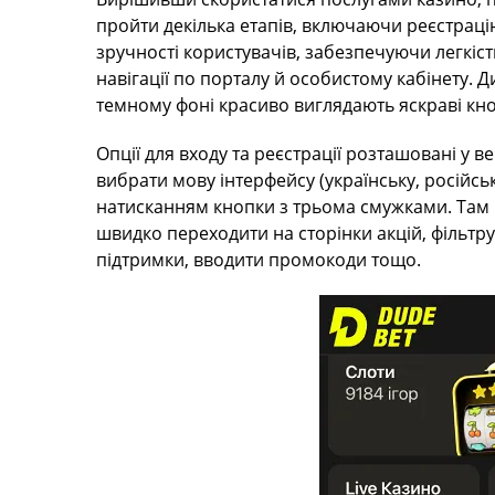
пройти декілька етапів, включаючи реєстраці
зручності користувачів, забезпечуючи легкіст
навігації по порталу й особистому кабінету. 
темному фоні красиво виглядають яскраві кно
Опції для входу та реєстрації розташовані у 
вибрати мову інтерфейсу (українську, російсь
натисканням кнопки з трьома смужками. Там п
швидко переходити на сторінки акцій, фільтр
підтримки, вводити промокоди тощо.