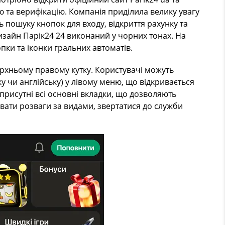
ю та верифікацію. Компанія приділила велику увагу
ь пошуку кнопок для входу, відкриття рахунку та
Дизайн Парік24 24 виконаний у чорних тонах. На
пки та іконки гральних автоматів.
верхньому правому кутку. Користувачі можуть
ку чи англійську) у лівому меню, що відкривається
рисутні всі основні вкладки, що дозволяють
увати розваги за видами, звертатися до служби