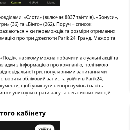
озділами: «Слоти» (включає 8837 тайтлів), «Бонуси»,
гри» (36) та «Бінго» (262). Поруч − список
дображаються ніки переможців та розміри отриманих
ацію про три джекпоти Parik 24: Гранд, Мажор та
«Події», на якому можна побачити актуальні акції та
 вкладки з інформацією про компанію, політикою
відповідальної гри, популярними запитаннями
створити обліковий запис та увійти в Parik24,
кументи, щоб уникнути непорозумінь і навіть
може уникнути втрати часу та негативних емоцій
стого кабінету