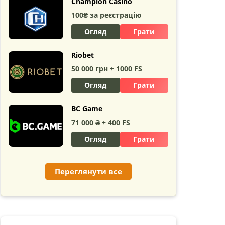
Champion Casino
100₴ за реєстрацію
Огляд
Грати
Riobet
50 000 грн + 1000 FS
Огляд
Грати
BC Game
71 000 ₴ + 400 FS
Огляд
Грати
Переглянути все