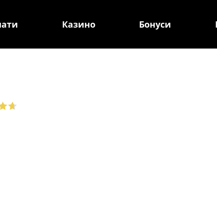
мати
Казино
Бонуси
грн + 100 FS