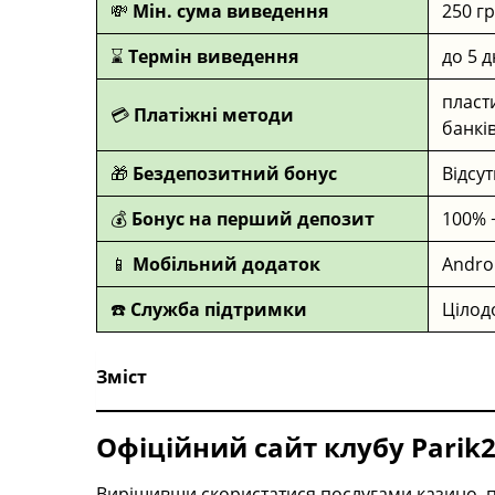
💸
Мін. сума виведення
250 г
⌛
Термін виведення
до 5 д
пласт
💳
Платіжні методи
банкі
🎁
Бездепозитний бонус
Відсут
💰
Бонус на перший депозит
100% +
📱
Мобільний додаток
Andro
☎️
Служба підтримки
Цілод
Зміст
Офіційний сайт клубу Parik
Вирішивши скористатися послугами казино, по