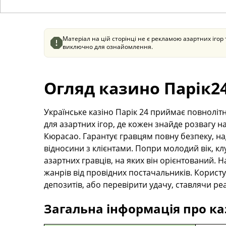
Матеріал на цій сторінці не є рекламою азартних ігор 
виключно для ознайомлення.
Огляд казино Парік24
Українське казіно Парік 24 приймає повноліт
для азартних ігор, де кожен знайде розвагу на
Кюрасао. Гарантує гравцям повну безпеку, над
відносини з клієнтами. Попри молодий вік, к
азартних гравців, на яких він орієнтований. 
жанрів від провідних постачальників. Корист
депозитів, або перевірити удачу, ставлячи реа
Загальна інформація про ка