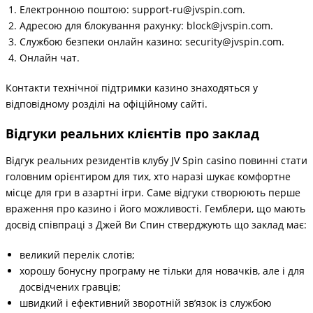
Електронною поштою: support-ru@jvspin.com.
Адресою для блокування рахунку: block@jvspin.com.
Службою безпеки онлайн казино: security@jvspin.com.
Онлайн чат.
Контакти технічної підтримки казино знаходяться у
відповідному розділі на офіційному сайті.
Відгуки реальних клієнтів про заклад
Відгук реальних резидентів клубу JV Spin casino повинні стати
головним орієнтиром для тих, хто наразі шукає комфортне
місце для гри в азартні ігри. Саме відгуки створюють перше
враження про казино і його можливості. Гемблери, що мають
досвід співпраці з Джей Ви Спин стверджують що заклад має:
великий перелік слотів;
хорошу бонусну програму не тільки для новачків, але і для
досвідчених гравців;
швидкий і ефективний зворотній зв’язок із службою