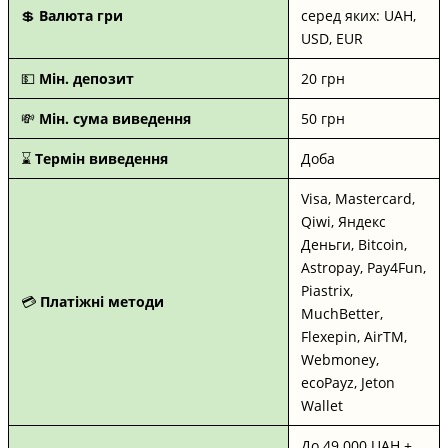
💲
Валюта гри
серед яких: UAH,
USD, EUR
💵
Мін. депозит
20 грн
💸
Мін. сума виведення
50 грн
⌛
Термін виведення
Доба
Visa, Mastercard,
Qiwi, Яндекс
Деньги, Bitcoin,
Astropay, Pay4Fun,
Piastrix,
💳
Платіжні методи
MuchBetter,
Flexepin, AirTM,
Webmoney,
ecoPayz, Jeton
Wallet
До 49 000 UAH +