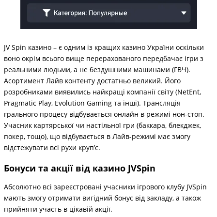
JV Spin казино – є одним із кращих казино України оскільки
воно окрім всього вище перерахованого передбачає ігри з
реальними людьми, а не бездушними машинами (ГВЧ).
Асортимент Лайв контенту достатньо великий. Його
розробниками виявились найкращі компанії світу (NetEnt,
Pragmatic Play, Evolution Gaming та інші). Трансляція
грального процесу відбувається онлайн в режимі нон-стоп.
Учасник картярської чи настільної гри (баккара, блекджек,
покер, тощо), що відбувається в Лайв-режимі має змогу
відстежувати всі рухи круп’є.
Бонуси та акції від казино JVSpin
Абсолютно всі зареєстровані учасники ігрового клубу JVSpin
мають змогу отримати вигідний бонус від закладу, а також
прийняти участь в цікавій акції.