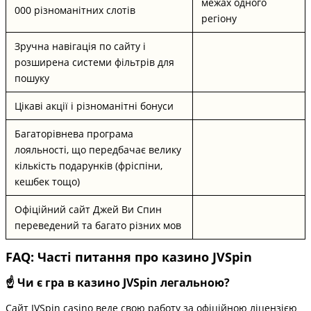
межах одного
000 різноманітних слотів
регіону
Зручна навігація по сайту і
розширена системи фільтрів для
пошуку
Цікаві акції і різноманітні бонуси
Багаторівнева програма
лояльності, що передбачає велику
кількість подарунків (фріспіни,
кешбек тощо)
Офіційний сайт Джей Ви Спин
переведений та багато різних мов
FAQ: Часті питання про казино JVSpin
☝ Чи є гра в казино JVSpin легальною?
Сайт JVSpin casino веде свою работу за офіційною ліцензією