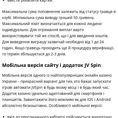
ввести реквізити картки.
Максимальна сума поповнення залежить від статусу гравця в
клубі. Мінімальна сума виводу грошей 50 гривень.
Максимальний ліміт визначається для кожної людини
індивідуально. Для отримання виплат варто
використовувати той же спосіб, що і для введення коштів.
Для виведення виграшу зазвичай необхідно від 1 до 24
годин. Якщо гравець проходить ще й процедуру верифікації,
то термін збільшується до 2-3 днів.
Мобільна версія сайту і додаток JV Spin
Мобільна версія одного із найпопулярніших онлайн казино
України – прекрасний варіант для тих, хто бажає запускати
ігрові автомати JVSpin в будь якому місці і в будь-який час.
Додаток казино ідеально адаптований для смартфонів і
планшетів. Завантажити його можливо як для iOS і Android
абсолютно безкоштовно. Особливості мобільної версії:
вхід до персонального кабінету здійснюється аналогічно