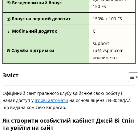
🎁
Бездепозитний бонус
150 FS
💰
Бонус на перший депозит
150% + 100 FS
📱
Мобільний додаток
Є
support-
☎️
Служба підтримки
ru@jvspin.com,
онлайн-чат
Зміст
Офіційний сайт грального клубу здійснює свою роботу і
надає доступ у
ігрові автомати
на основі ліцензії №8048/JAZ,
що видана комісією Кюрасао.
Як створити особистий кабінет Джей Ві Спін
та увійти на сайт