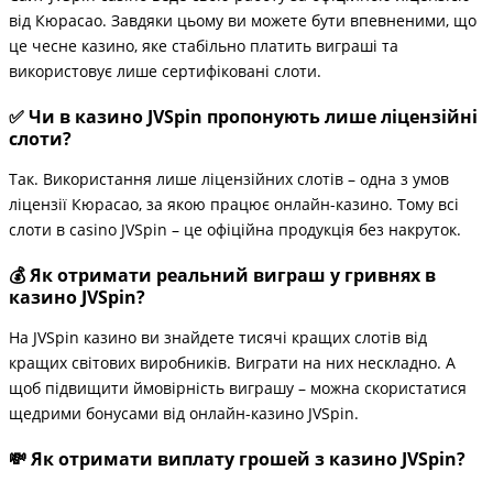
від Кюрасао. Завдяки цьому ви можете бути впевненими, що
це чесне казино, яке стабільно платить виграші та
використовує лише сертифіковані слоти.
✅ Чи в казино JVSpin пропонують лише ліцензійні
слоти?
Так. Використання лише ліцензійних слотів – одна з умов
ліцензії Кюрасао, за якою працює онлайн-казино. Тому всі
слоти в casino JVSpin – це офіційна продукція без накруток.
💰 Як отримати реальний виграш у гривнях в
казино JVSpin?
На JVSpin казино ви знайдете тисячі кращих слотів від
кращих світових виробників. Виграти на них нескладно. А
щоб підвищити ймовірність виграшу – можна скористатися
щедрими бонусами від онлайн-казино JVSpin.
💸 Як отримати виплату грошей з казино JVSpin?