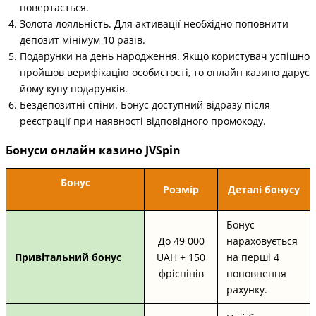
повертається.
Золота лояльність. Для активації необхідно поповнити
депозит мінімум 10 разів.
Подарунки на день народження. Якщо користувач успішно
пройшов верифікацію особистості, то онлайн казино дарує
йому купу подарунків.
Бездепозитні спіни. Бонус доступний відразу після
реєстрації при наявності відповідного промокоду.
Бонуси онлайн казино JVSpin
Бонус
Розмір
Деталі бонусу
Бонус
До 49 000
нараховується
Привітальний бонус
UAH + 150
на перші 4
фріспінів
поповнення
рахунку.