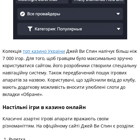
Колекція
топ казино України
Джей Ви Спин налічує більш ніж
7 000 ігор. Для того, щоб гравцям було максимально зручно
користуватися сайтом, його розробники створили спеціальну
навігаційну систему. Також передбачений пошук ігрових
апаратів за назвою. Користувачі, що здійснили вхід до клубу,
мають додаткову можливість вносити улюблені слоти до
вкладки «Обране».
Настільні ігри в казино онлайн
Класичні азартні ігрові апарати вражають своїм
різноманіттям. На офіційному сайті Джей Ви Спин є розділи:
Рулетка.