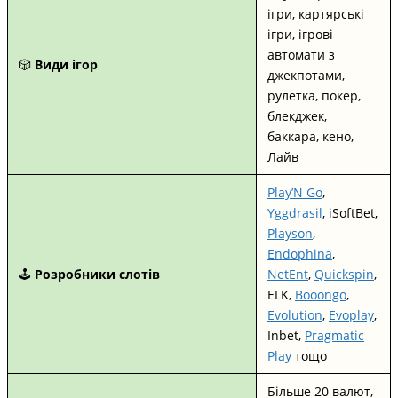
ігри, картярські
ігри, ігрові
автомати з
🎲
Види ігор
джекпотами,
рулетка, покер,
блекджек,
баккара, кено,
Лайв
Play’N Go
,
Yggdrasil
, iSoftBet,
Playson
,
Endophina
,
🕹️
Розробники слотів
NetEnt
,
Quickspin
,
ELK,
Booongo
,
Evolution
,
Evoplay
,
Inbet,
Pragmatic
Play
тощо
Більше 20 валют,