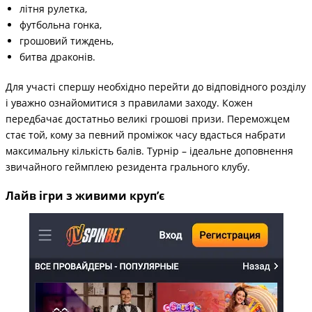
літня рулетка,
футбольна гонка,
грошовий тиждень,
битва драконів.
Для участі спершу необхідно перейти до відповідного розділу
і уважно ознайомитися з правилами заходу. Кожен
передбачає достатньо великі грошові призи. Переможцем
стає той, кому за певний проміжок часу вдасться набрати
максимальну кількість балів. Турнір – ідеальне доповнення
звичайного геймплею резидента грального клубу.
Лайв ігри з живими круп’є