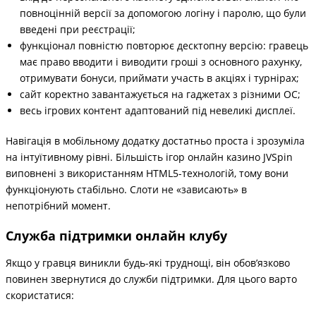
повноцінній версії за допомогою логіну і паролю, що були
введені при реєстрації;
функціонал повністю повторює десктопну версію: гравець
має право вводити і виводити гроші з основного рахунку,
отримувати бонуси, приймати участь в акціях і турнірах;
сайт коректно завантажується на гаджетах з різними ОС;
весь ігрових контент адаптований під невеликі дисплеї.
Навігація в мобільному додатку достатньо проста і зрозуміла
на інтуїтивному рівні. Більшість ігор онлайн казино JVSpin
виповнені з використанням HTML5-технологій, тому вони
функціонують стабільно. Слоти не «зависають» в
непотрібний момент.
Служба підтримки онлайн клубу
Якщо у гравця виникли будь-які труднощі, він обов’язково
повинен звернутися до служби підтримки. Для цього варто
скористатися: