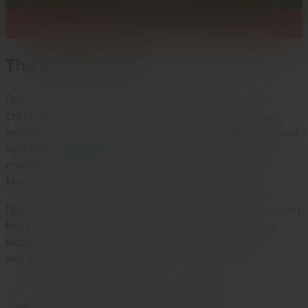
Грати зараз
The Money Game
Гроші цікавлять кожну людину, незалежно від його
статусу і роду діяльності. Шелест грошових купюр
зеленого кольору асоціюється з багатством, яке тепер
може отримати кожен. Компанія Novomatic, що
створює
ігрові автомати
, розробила відео слот The
Money Game (“Бакси”, якщо простіше).
Грати в The Money Game онлайн можна безкоштовно і
без реєстрації, що дозволяє новачкам вивчити всі
можливості гри, розробити свою успішну стратегію,
яка приносить великі гроші в банк.
Матеріал на цій сторінці не є рекламою азартних ігор та