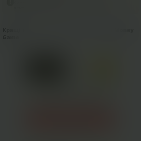
організаторів букмекерської діяльності, а розміщений
виключно для ознайомлення.
Кращі казино для гри в автомат
The Money
Game
9.9
Бонус 83 000 ₴ + 1450 FS
Грати зараз
Огляд