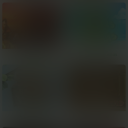
Attila
Bananas Go Bahamas
Big Bad Wolf
Book of Dead