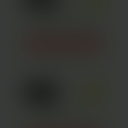
Бонус 500 000 ₴ + 500 FS
Грати зараз
Огляд
9.4
50 000 грн + 100 FS