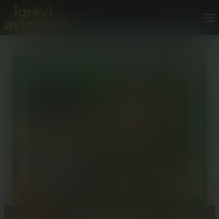
Демо Гра