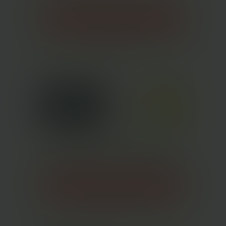
Грати зараз
Огляд
9.4
Бонус 100₴ за реєстрацію
Грати зараз
Огляд