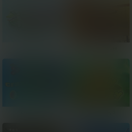
Christmas
Columbus Deluxe
Crazy Fruits
Crazy Monkey 2