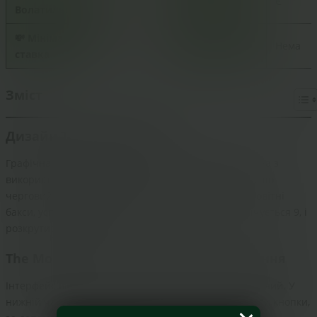
🤑 Фріспіни
Є
Волатильність
вказана
💸 Мінімальна
1 кредит
🎁 Бонус раунд
Нема
ставка
Зміст
Дизайн The Money Game
Графічна оболонка ігрового автомата Бакси виконана з
✕
використанням великої кількості зелених відтінків, що
черговий раз нагадує: гравець може отримати заповітні
бакси, успішно вибравши виграшні лінії, яких налічується 9, і
розкрутивши 5 барабанів.
The Money Game: особливості управління
Інтерфейс відео слота досить простий і функціональний. У
нижній частині ігрового поля розробники розмістили кнопки,