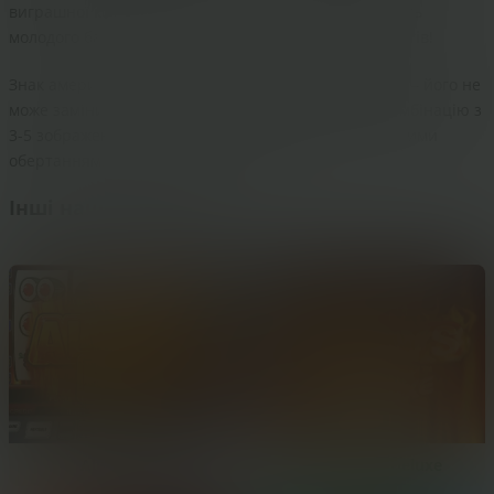
виграшної комбінації. П’ять картинок, що зображують
молодого банкіра, подарують джек-пот – 9000 кредитів!
Знак американського долара є зображенням Scatter – його не
може замінити Wild. Значок долара, що утворив комбінацію з
3-5 зображень, нагородить учасника 15 безкоштовними
обертаннями з потроєною виплатами!
Інші наші автомати
Always Hot
Always Hot Deluxe