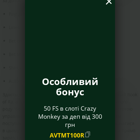
за допомогою яких відбувається управління грою:
Paytable – таблиця виплат.
Lines – вибір кількості активних ліній.
Bet one – вибір розміру ставки.
Bet Max – максимальна ставка.
Start – запуск гри.
Особливий
Automatic Start – запуск автоматичного режиму гри.
бонус
Здається, ви вже запускали знаменитий ігровий автомат Book
of Ra, а також популярний ігровий слот Мавпочки – свого
50 FS в слоті Crazy
роду “бестселери” в світі слот-машин. Так ось, за простотою
Monkey за деп від 300
управління і доступності The Money Game ні в чому не
поступається своїм більш іменитим “колегам”. Переконатися
грн
в цьому дуже просто! Запустіть ігровий автомат Бакси прямо
AVTMT100R
зараз, і дзвін золотих монет і шелест купюр великого