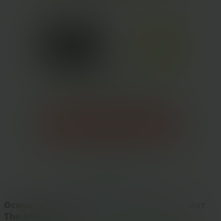
9.3
50 000 грн + 1000 FS
Грати зараз
Огляд
Переглянути все
Основна інформація про ігровий автомат
The Money Game