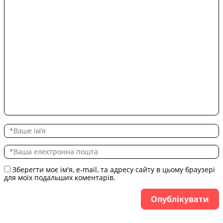
Зберегти моє ім'я, e-mail, та адресу сайту в цьому браузері
для моїх подальших коментарів.