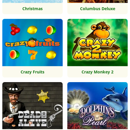
Christmas
Columbus Deluxe
Crazy Fruits
Crazy Monkey 2