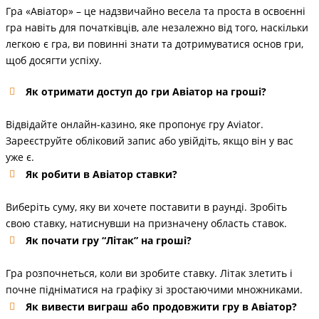
Гра «Авіатор» – це надзвичайно весела та проста в освоєнні
гра навіть для початківців, але незалежно від того, наскільки
легкою є гра, ви повинні знати та дотримуватися основ гри,
щоб досягти успіху.
Як отримати доступ до гри Авіатор на гроші?
Відвідайте онлайн-казино, яке пропонує гру Aviator.
Зареєструйте обліковий запис або увійдіть, якщо він у вас
уже є.
Як робити в Авіатор ставки?
Виберіть суму, яку ви хочете поставити в раунді. Зробіть
свою ставку, натиснувши на призначену область ставок.
Як почати гру “Літак” на гроші?
Гра розпочнеться, коли ви зробите ставку. Літак злетить і
почне підніматися на графіку зі зростаючими множниками.
Як вивести виграш або продовжити гру в Авіатор?