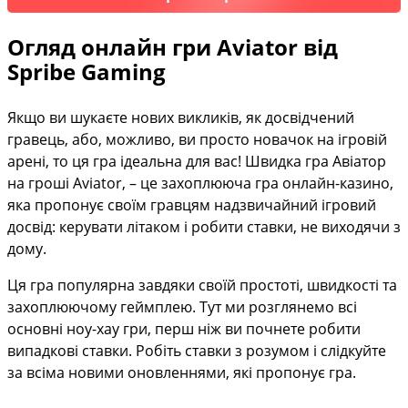
Огляд онлайн гри Aviator від
Spribe Gaming
Якщо ви шукаєте нових викликів, як досвідчений
гравець, або, можливо, ви просто новачок на ігровій
арені, то ця гра ідеальна для вас! Швидка гра Авіатор
на гроші Aviator, – це захоплююча гра онлайн-казино,
яка пропонує своїм гравцям надзвичайний ігровий
досвід: керувати літаком і робити ставки, не виходячи з
дому.
Ця гра популярна завдяки своїй простоті, швидкості та
захоплюючому геймплею. Тут ми розглянемо всі
основні ноу-хау гри, перш ніж ви почнете робити
випадкові ставки. Робіть ставки з розумом і слідкуйте
за всіма новими оновленнями, які пропонує гра.