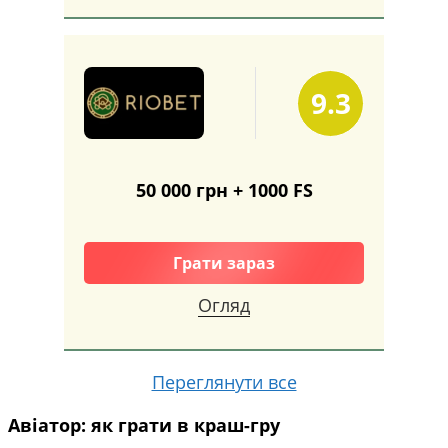
9.3
50 000 грн + 1000 FS
Грати зараз
Огляд
Переглянути все
Авіатор: як грати в краш-гру