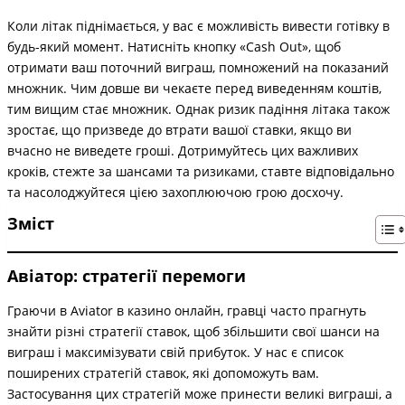
Коли літак піднімається, у вас є можливість вивести готівку в
будь-який момент. Натисніть кнопку «Cash Out», щоб
отримати ваш поточний виграш, помножений на показаний
множник. Чим довше ви чекаєте перед виведенням коштів,
тим вищим стає множник. Однак ризик падіння літака також
зростає, що призведе до втрати вашої ставки, якщо ви
вчасно не виведете гроші. Дотримуйтесь цих важливих
кроків, стежте за шансами та ризиками, ставте відповідально
та насолоджуйтеся цією захоплюючою грою досхочу.
Зміст
Авіатор: стратегії перемоги
Граючи в Аviator в казино онлайн, гравці часто прагнуть
знайти різні стратегії ставок, щоб збільшити свої шанси на
виграш і максимізувати свій прибуток. У нас є список
✕
поширених стратегій ставок, які допоможуть вам.
Застосування цих стратегій може принести великі виграші, а