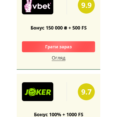
9.9
Бонус 150 000 ₴ + 500 FS
Грати зараз
Огляд
9.7
Бонус 100% + 1000 FS