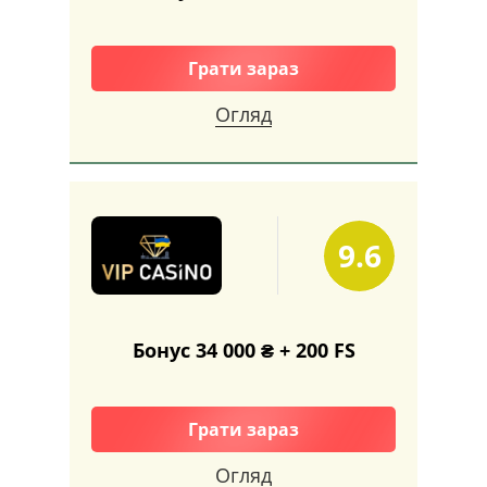
Грати зараз
Огляд
9.6
Бонус 34 000 ₴ + 200 FS
Грати зараз
Огляд