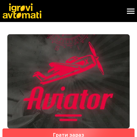
Грати зараз