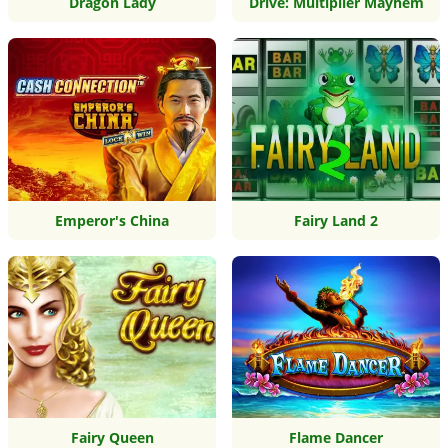
Dragon Lady
Drive: Multiplier Mayhem
Emperor's China
Fairy Land 2
Fairy Queen
Flame Dancer