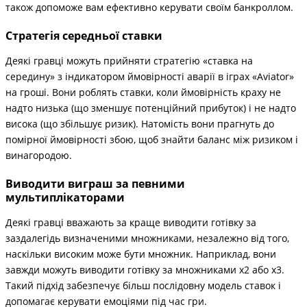
також допоможе вам ефективно керувати своїм банкроллом.
Стратегія середньої ставки
Деякі гравці можуть прийняти стратегію «ставка на
середину» з індикатором ймовірності аварії в іграх «Aviator»
на гроші. Вони роблять ставки, коли ймовірність краху не
надто низька (що зменшує потенційний прибуток) і не надто
висока (що збільшує ризик). Натомість вони прагнуть до
помірної ймовірності збою, щоб знайти баланс між ризиком і
винагородою.
Виводити виграш за певними
мультиплікаторами
Деякі гравці вважають за краще виводити готівку за
заздалегідь визначеними множниками, незалежно від того,
наскільки високим може бути множник. Наприклад, вони
завжди можуть виводити готівку за множниками х2 або х3.
Особливий
Такий підхід забезпечує більш послідовну модель ставок і
допомагає керувати емоціями під час гри.