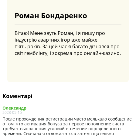
Роман Бондаренко
Вітаю! Мене звуть Роман, і я пишу про
індустрію азартних ігор вже майже
п’ять років. За цей час я багато дізнався про
світ гемблінгу, і зокрема про онлайн-казино.
Коментарі
Олександр
2023-05-15
После прохождения регистрации часто мелькало сообщение
о том, что активация бонуса за первое пополнение счета
требует выполнения условий в течение определенного
времени. Сначала я отложил это, а затем тщательно