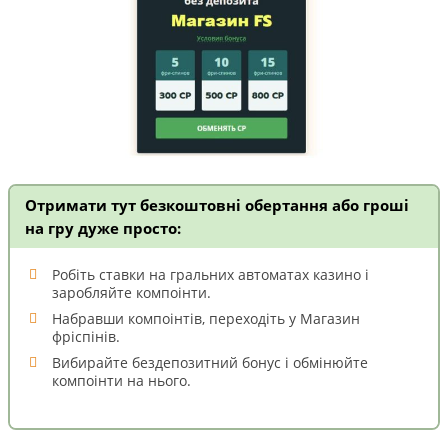
Отримати тут безкоштовні обертання або гроші
на гру дуже просто:
Робіть ставки на гральних автоматах казино і
заробляйте компоінти.
Набравши компоінтів, переходіть у Магазин
фріспінів.
Вибирайте бездепозитний бонус і обмінюйте
компоінти на нього.