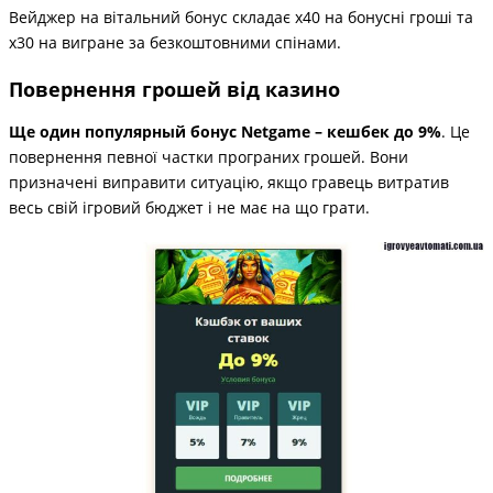
Вейджер на вітальний бонус складає х40 на бонусні гроші та
х30 на вигране за безкоштовними спінами.
Повернення грошей від казино
Ще один популярный бонус Netgame – кешбек до 9%
. Це
повернення певної частки програних грошей. Вони
призначені виправити ситуацію, якщо гравець витратив
весь свій ігровий бюджет і не має на що грати.