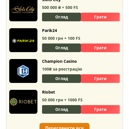
500 000 ₴ + 500 FS
Огляд
Грати
Parik24
50 000 грн + 100 FS
Огляд
Грати
Champion Casino
100₴ за реєстрацію
Огляд
Грати
Riobet
50 000 грн + 1000 FS
Огляд
Грати
Переглянути все