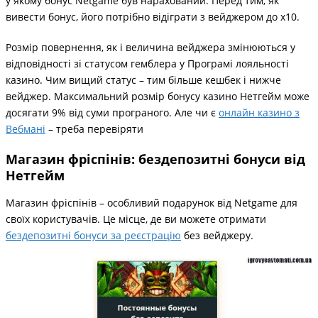
у якому бонус Netgame був нарахований. Перед тим, як
вивести бонус, його потрібно відіграти з вейджером до х10.
Розмір повернення, як і величина вейджера змінюються у
відповідності зі статусом гемблера у Програмі лояльності
казино. Чим вищий статус – тим більше кешбек і нижче
вейджер. Максимальний розмір бонусу казино Нетгейм може
досягати 9% від суми програного. Але чи є
онлайн казино з
Вебмані
– треба перевіряти
Магазин фріспінів: бездепозитні бонуси від
Нетгейм
Магазин фріспінів – особливий подарунок від Netgame для
своїх користувачів. Це місце, де ви можете отримати
бездепозитні бонуси за реєстрацію
без вейджеру.