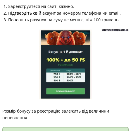
Зареєструйтеся на сайті казино.
Підтвердіть свій акаунт за номером телефона чи email.
Поповніть рахунок на суму не менше, ніж 100 гривень.
Розмір бонусу за реєстрацію залежить від величини
поповнення.