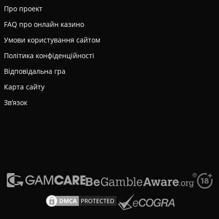
Про проект
FAQ про онлайн казино
Умови користування сайтом
Політика конфіденційності
Відповідальна гра
Карта сайту
Зв’язок