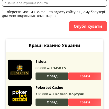
Зберегти моє ім'я, e-mail, та адресу сайту в цьому браузері
для моїх подальших коментарів.
Кращі казино України
Elslots
83 000 ₴ + 1450 FS
Огляд
Грати
Pokerbet Сasino
150 000 ₴ + Колесо Фортуни
Огляд
Грати