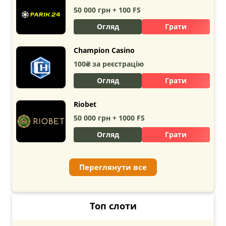
50 000 грн + 100 FS
Огляд
Грати
Champion Casino
100₴ за реєстрацію
Огляд
Грати
Riobet
50 000 грн + 1000 FS
Огляд
Грати
Переглянути все
Топ слоти