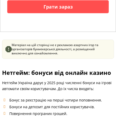
Грати зараз
Матеріал на цій сторінці не є рекламою азартних ігор та
організаторів букмекерської діяльності, а розміщений
виключно для ознайомлення.
Нетгейм: бонуси від онлайн казино
Нетгейм Україна дарує у 2025 році численні бонуси на ігрові
автомати своїм користувачам. До їх числа входять:
Бонус за реєстрацію на перші чотири поповнення.
Бонуси на депозит для постійних користувачів.
Повернення програних грошей.