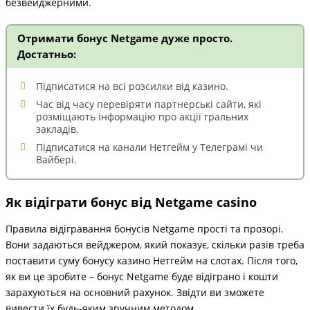
безвейджерними.
Отримати бонус Netgame дуже просто.
Достатньо:
Підписатися на всі розсилки від казино.
Час від часу перевіряти партнерські сайти, які
розміщають інформацію про акції гральних
закладів.
Підписатися на канали Нетгейм у Телеграмі чи
Вайбері.
Як відіграти бонус від Netgame casino
Правила відігравання бонусів Netgame прості та прозорі.
Вони задаються вейджером, який показує, скільки разів треба
поставити суму бонусу казино Нетгейм на слотах. Після того,
як ви це зробите – бонус Netgame буде відіграно і кошти
зарахуються на основний рахунок. Звідти ви зможете
вивести їх будь-яким зручним методом.