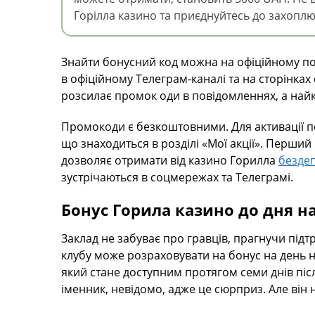
Горілла казино та приєднуйтесь до захоплюю
Знайти бонусний код можна на офіційному пор
в офіційному Телеграм-каналі та на сторінках
розсилає промок оди в повідомленнях, а найк
Промокоди є безкоштовними. Для активації пот
що знаходиться в розділі «Мої акції». Перший
дозволяє отримати від казино Горилла
безде
зустрічаються в соцмережах та Телеграмі.
Бонус Горила казино до дня 
Заклад не забуває про гравців, прагнучи під
клубу може розраховувати на бонус на день
який стане доступним протягом семи днів піс
іменник, невідомо, адже це сюрприз. Але він