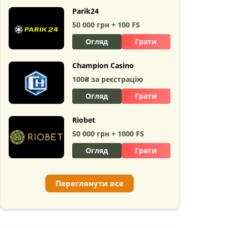
Parik24
50 000 грн + 100 FS
Огляд
Грати
Champion Casino
100₴ за реєстрацію
Огляд
Грати
Riobet
50 000 грн + 1000 FS
Огляд
Грати
Переглянути все