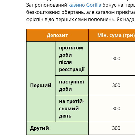
Запропонований
казино Gorilla
бонус на перш
безкоштовних обертань, але загалом привіталь
фріспінів до перших семи поповнень. Як нада
Депозит
Мін. сума (грн)
протягом
доби
300
після
реєстрації
наступної
Перший
300
доби
на третій-
сьомий
300
день
Другий
300