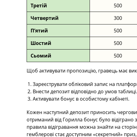
Третій
500
Четвертий
300
П’ятий
500
Шостий
500
Сьомий
500
Щоб активувати пропозицію, гравець має вико
Зареєструвати обліковий запис на платфор
Внести депозит відповідно до умов таблиці
Активувати бонус в особистому кабінеті.
Кожен наступний депозит приносить черговий
отриманий від Горилла бонус було відіграно 
правила відігравання можна знайти на сторінц
гемблерові стає доступним «секретний» приз,