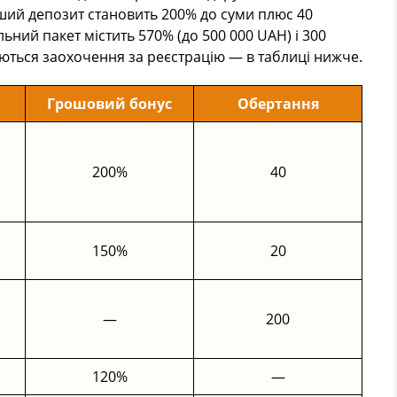
ий депозит становить 200% до суми плюс 40
ний пакет містить 570% (до 500 000 UAH) і 300
ються заохочення за реєстрацію — в таблиці нижче.
Грошовий бонус
Обертання
200%
40
150%
20
—
200
120%
—