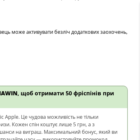
вець може активувати безліч додаткових заохочень,
IAWIN
, щоб отримати 50 фріспінів при
c Apple. Це чудова можливість не тільки
изи. Кожен спін коштує лише 5 грн, а з
шанси на виграш. Максимальний бонус, який ви
 втрачайте часу — використовуйте промокод