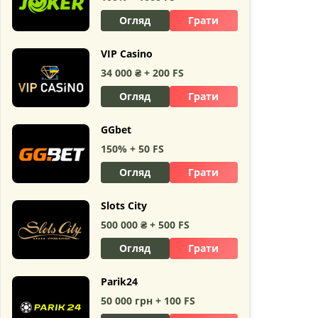
Огляд
Грати
VIP Casino
34 000 ₴ + 200 FS
Огляд
Грати
GGbet
150% + 50 FS
Огляд
Грати
Slots City
500 000 ₴ + 500 FS
Огляд
Грати
Parik24
50 000 грн + 100 FS