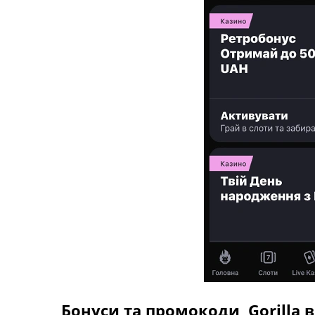
Бонуси та промокоди Gorilla 