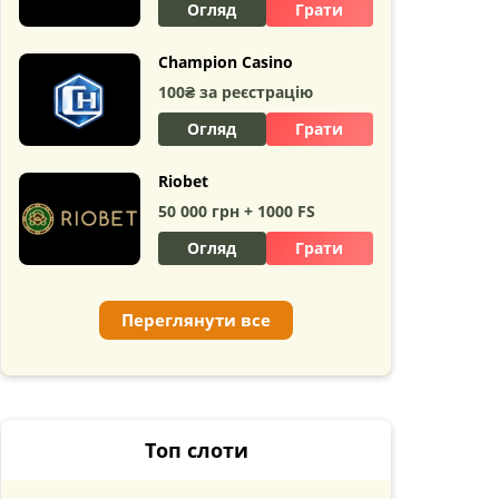
Огляд
Грати
Champion Casino
100₴ за реєстрацію
Огляд
Грати
Riobet
50 000 грн + 1000 FS
Огляд
Грати
Переглянути все
Топ слоти