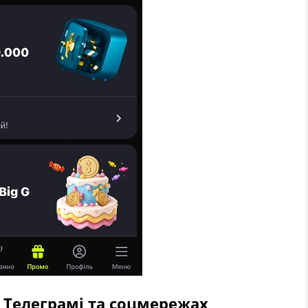
в Телеграмі та соцмережах