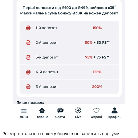
Розмір вітального пакету бонусів не залежить від суми