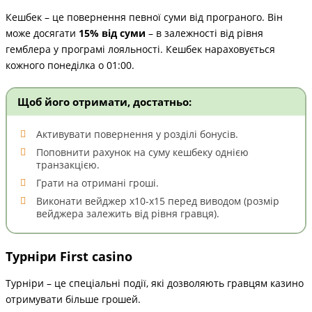
Кешбек – це повернення певної суми від програного. Він
може досягати
15% від суми
– в залежності від рівня
гемблера у програмі лояльності. Кешбек нараховується
кожного понеділка о 01:00.
Щоб його отримати, достатньо:
Активувати повернення у розділі бонусів.
Поповнити рахунок на суму кешбеку однією
транзакцією.
Грати на отримані гроші.
Виконати вейджер х10-x15 перед виводом (розмір
вейджера залежить від рівня гравця).
Турніри First casino
Турніри – це спеціальні події, які дозволяють гравцям казино
отримувати більше грошей.