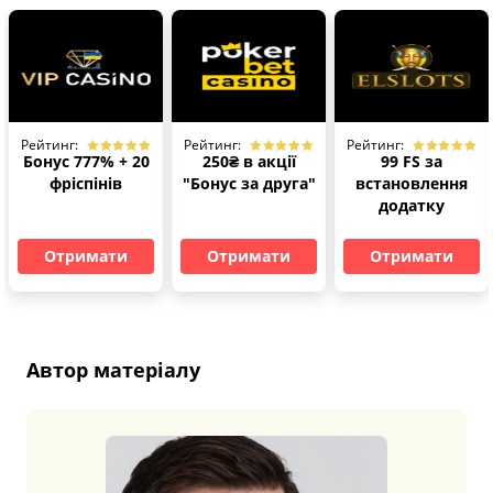
Рейтинг:
Рейтинг:
Рейтинг:
Бонус 777% + 20
250₴ в акції
99 FS за
фріспінів
"Бонус за друга"
встановлення
додатку
Отримати
Отримати
Отримати
Автор матеріалу