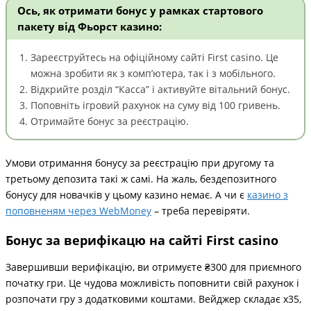
Ось, як отримати бонус у рамках стартового
пакету від Фьорст казино:
Зареєструйтесь на офіційному сайті First casino. Це
можна зробити як з комп’ютера, так і з мобільного.
Відкрийте розділ “Касса” і активуйте вітальний бонус.
Поповніть ігровий рахунок на суму від 100 гривень.
Отримайте бонус за реєстрацію.
Умови отримання бонусу за реєстрацію при другому та
третьому депозита такі ж самі. На жаль, бездепозитного
бонусу для новачків у цьому казино немає. А чи є
казино з
поповненям через WebMoney
– треба перевіряти.
Бонус за верифікацю на сайті First casino
Завершивши верифікацію, ви отримуєте ₴300 для приємного
початку гри. Це чудова можливість поповнити свій рахунок і
розпочати гру з додатковими коштами. Вейджер складає x35,