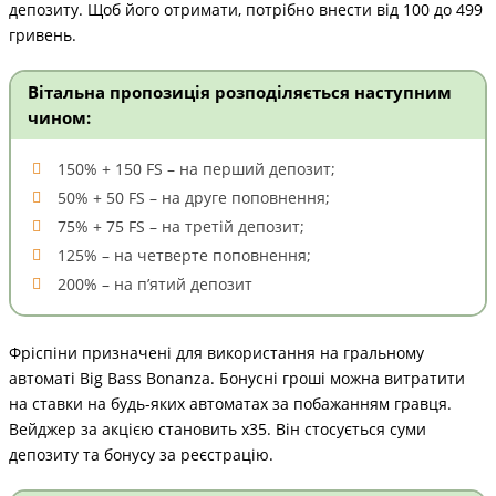
депозиту. Щоб його отримати, потрібно внести від 100 до 499
гривень.
Вітальна пропозиція розподіляється наступним
чином:
150% + 150 FS – на перший депозит;
50% + 50 FS – на друге поповнення;
75% + 75 FS – на третій депозит;
125% – на четверте поповнення;
200% – на пʼятий депозит
Фріспіни призначені для використання на гральному
автоматі Big Bass Bonanza. Бонусні гроші можна витратити
на ставки на будь-яких автоматах за побажанням гравця.
Вейджер за акцією становить х35. Він стосується суми
депозиту та бонусу за реєстрацію.