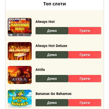
Топ слоти
Always Hot
Демо
Грати
Always Hot Deluxe
Демо
Грати
Attila
Демо
Грати
Bananas Go Bahamas
Демо
Грати