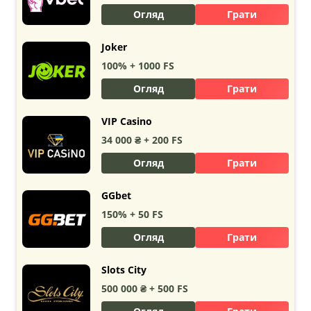
Огляд
Грати
Joker
100% + 1000 FS
Огляд
Грати
VIP Casino
34 000 ₴ + 200 FS
Огляд
Грати
GGbet
150% + 50 FS
Огляд
Грати
Slots City
500 000 ₴ + 500 FS