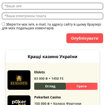
Зберегти моє ім'я, e-mail, та адресу сайту в цьому браузері
для моїх подальших коментарів.
Кращі казино України
Elslots
83 000 ₴ + 1450 FS
Огляд
Грати
Pokerbet Сasino
150 000 ₴ + Колесо Фортуни