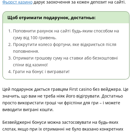
Фьорст казино
дарує заохочення за кожен депозит на сайті.
Щоб отримати подарунок, достатньо:
Поповнити рахунок на сайті будь-яким способом на
суму від 100 гривень.
Прокрутити колесо фортуни, яке відкриється після
поповнення.
Отримати грошову суму на ставки або безкоштовні
спіни від казино!
Грати на бонус і вигравати!
Цей подарунок дається гравцям First casino без вейджера. Це
значить, що вам не треба ніяк його відігрувати. Достатньо
просто використати гроші чи фріспіни для гри – і можете
виводити виграні кошти.
Безвейджерні бонуси можна застосовувати на будь-яких
слотах, якщо при їх отриманні не було вказано конкретних