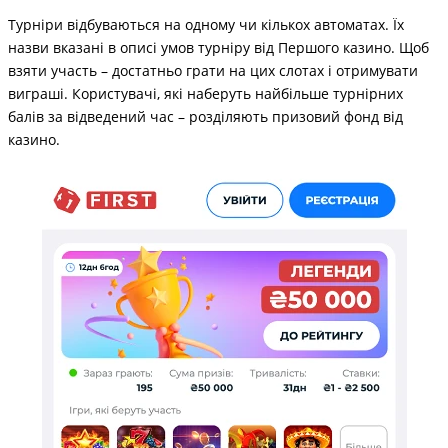
Турніри відбуваються на одному чи кількох автоматах. Їх
назви вказані в описі умов турніру від Першого казино. Щоб
взяти участь – достатньо грати на цих слотах і отримувати
виграші. Користувачі, які наберуть найбільше турнірних
балів за відведений час – розділяють призовий фонд від
казино.