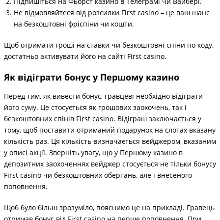
Підпишіться на Фьорст казино в Телеграмі чи Вайбері.
Не відмовляйтеся від розсилки First casino – це ваш шанс
на безкоштовні фріспіни чи кошти.
Щоб отримати гроші на ставки чи безкоштовні спіни по коду,
достатньо активувати його на сайті First casino.
Як відіграти бонус у Першому казино
Перед тим, як вивести бонус, гравцеві необхідно відіграти
його суму. Це стосується як грошових заохочень, так і
безкоштовних спінів First casino. Відіграш заключається у
тому, щоб поставити отриманий подарунок на слотах вказану
кількість раз. Ця кількість визначається вейджером, вказаним
у описі акції. Зверніть увагу, що у Першому казино в
депозитних заохоченнях вейджер стосується не тільки бонусу
First casino чи безкоштовних обертань, але і внесеного
поповнення.
Щоб було більш зрозуміло, пояснимо це на прикладі. Гравець
отримав бонус від First casino на перше поповнення. При