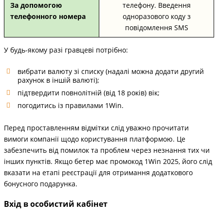
За допомогою
телефону. Введення
телефонного номера
одноразового коду з
повідомлення SMS
У будь-якому разі гравцеві потрібно:
вибрати валюту зі списку (надалі можна додати другий
рахунок в іншій валюті);
підтвердити повнолітній (від 18 років) вік;
погодитись із правилами 1Win.
Перед проставленням відмітки слід уважно прочитати
вимоги компанії щодо користування платформою. Це
забезпечить від помилок та проблем через незнання тих чи
інших пунктів. Якщо бетер має промокод 1Win 2025, його слід
вказати на етапі реєстрації для отримання додаткового
бонусного подарунка.
Вхід в особистий кабінет