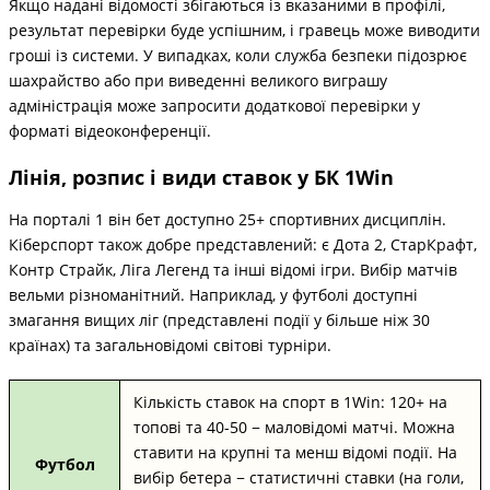
Якщо надані відомості збігаються із вказаними в профілі,
результат перевірки буде успішним, і гравець може виводити
гроші із системи. У випадках, коли служба безпеки підозрює
шахрайство або при виведенні великого виграшу
адміністрація може запросити додаткової перевірки у
форматі відеоконференції.
Лінія, розпис і види ставок у БК 1Win
На порталі 1 він бет доступно 25+ спортивних дисциплін.
Кіберспорт також добре представлений: є Дота 2, СтарКрафт,
Контр Страйк, Ліга Легенд та інші відомі ігри. Вибір матчів
вельми різноманітний. Наприклад, у футболі доступні
змагання вищих ліг (представлені події у більше ніж 30
країнах) та загальновідомі світові турніри.
Кількість ставок на спорт в 1Win: 120+ на
топові та 40-50 − маловідомі матчі. Можна
ставити на крупні та менш відомі події. На
Футбол
вибір бетера − статистичні ставки (на голи,