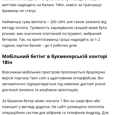
миттєво надходять на баланс 1Win, комісії за транзакції
букмекер не стягує.
Найменша сума виплати − 200 UAH, але також залежно від
методу оплати. Тривалість зарахування грошей може бути
різною: має значення платіжний інструмент, вибраний
бетером. Так, на криптогаманці гроші надходять за 1-2
години, картки банків − до 3 робочих днів.
Мобільний бетінг в букмекерській конторі
1Він
Власникам мобільних пристроїв пропонується браузерна
версія порталу 1win com з адаптивним інтерфейсом. Він
автоматично підлаштовується під невеликі дисплеї різної
діагоналі (книжна та альбомна орієнтація).
За бажання бетер може скачати 1 Він на смартфон або
планшет у вигляді додатка. На сайті розміщено логотипи
операційних систем для айфонів та телефонів Андроїд. Для