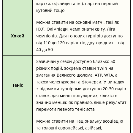
картки, офсайди та ін.), парі на перший
кутовий тощо
Можна ставити на основні матчі, такі як
НХЛ, Олімпіади, чемпіонати світу, Ліга
Хокей
чемпіонів. Для топових турнірів доступно
від 110 до 120 варіантів, другорядних − від
40 до 50
Зазвичай у сезон доступно близько 50
різних подій, зокрема ставки 1Win на
змагання Великого шолома, ATP, WTA, а
також челенджери та ф’ючерси. У випадку
Теніс
з відомими турнірами доступно 20-30 видів
ставок, для менш популярних, кількість
значно менша: як правило, лише результат
перемоги певного тенісиста
Можна ставити на Національну асоціацію
та головні європейські, азійські,