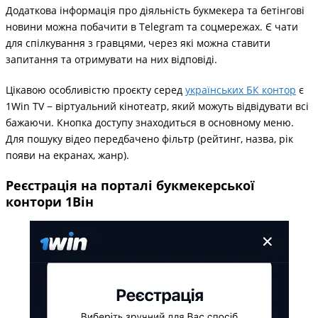
Додаткова інформація про діяльність букмекера та бетінгові
новини можна побачити в Telegram та соцмережах. Є чати
для спілкування з гравцями, через які можна ставити
запитання та отримувати на них відповіді.
Цікавою особливістю проєкту серед
українських БК контор
є
1Win TV − віртуальний кінотеатр, який можуть відвідувати всі
бажаючи. Кнопка доступу знаходиться в основному меню.
Для пошуку відео передбачено фільтр (рейтинг, назва, рік
появи на екранах, жанр).
Реєстрація на порталі букмекерської
контори 1Він