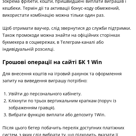
зокрема фрібети, кошти, пришвидшені виплати виграшів і
кешбеки. Термін дії та активації бонус-коду обмежений,
використати комбінацію можна тільки один раз.
Щоб отримати ваучер, слід звернутися до служби підтримки.
Також промокоди можна знайти на офіційних сторінках
букмекера в соцмережах, в Телеграм-каналі або
індивідуальній розсилці.
Грошові операції на сайті БК 1 Win
Для внесення коштів на ігровий рахунок та оформлення
запиту на виведення виграшу потрібно:
Увійти до персонального кабінету.
Клікнути по трьох вертикальним крапкам (поруч із
зображенням гравця).
Вибрати функцію виплати або депозиту 1Win.
Після цього бетер побачить перелік доступних платіжних
систем, з яких слід вибрати ту, що підходить, вказати її