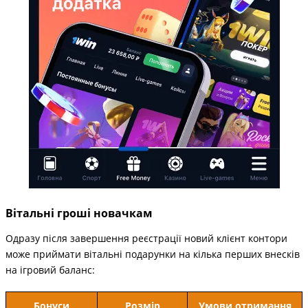
Вітальні гроші новачкам
Одразу після завершення реєстрації новий клієнт контори
може приймати вітальні подарунки на кілька перших внесків
на ігровий баланс:
Бонуси
Розмір
Умови отримання